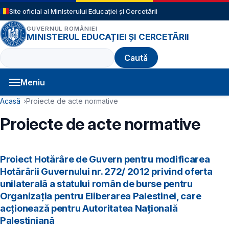
Sari la conținutul principal
Site oficial al Ministerului Educației și Cercetării
GUVERNUL ROMÂNIEI
MINISTERUL EDUCAȚIEI ȘI CERCETĂRII
Caută
Meniu
Navigație principală
Cale de navigare
Acasă
Proiecte de acte normative
Proiecte de acte normative
Proiect Hotărâre de Guvern pentru modificarea
Hotărârii Guvernului nr. 272/ 2012 privind oferta
unilaterală a statului român de burse pentru
Organizația pentru Eliberarea Palestinei, care
acționează pentru Autoritatea Națională
Palestiniană