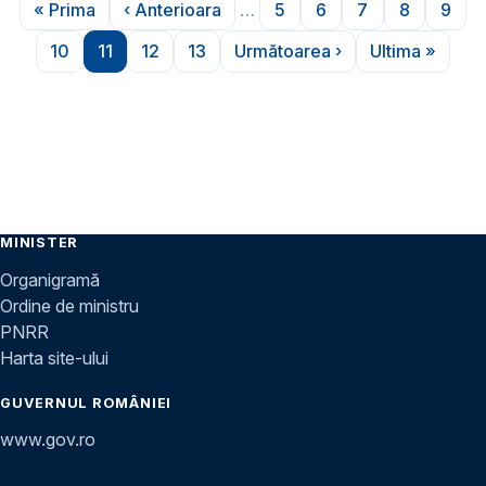
« Prima
‹ Anterioara
…
5
6
7
8
9
Prima pagină
Pagina anterioară
Pagina
Pagina
Pagina
Pagina
Pagi
10
11
12
13
Următoarea ›
Ultima »
Pagina
Pagina
Pagina
Pagina
Pagina următoare
Ultima pa
MINISTER
Organigramă
Ordine de ministru
PNRR
Harta site-ului
GUVERNUL ROMÂNIEI
www.gov.ro