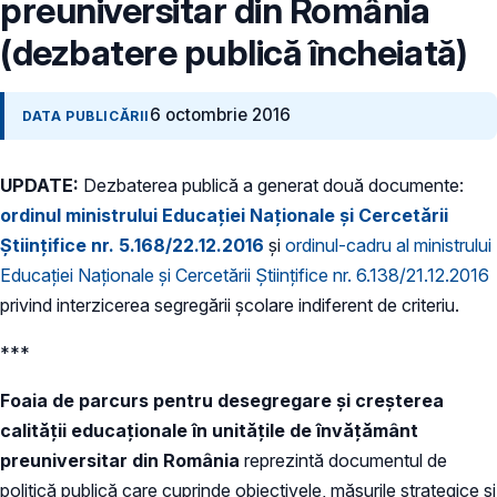
preuniversitar din România
(dezbatere publică încheiată)
6 octombrie 2016
DATA PUBLICĂRII
UPDATE:
Dezbaterea publică a generat două documente:
ordinul ministrului Educației Naționale și Cercetării
Științifice nr. 5.168/22.12.2016
și
ordinul-cadru al ministrului
Educației Naționale și Cercetării Științifice nr. 6.138/21.12.2016
privind interzicerea segregării școlare indiferent de criteriu.
***
Foaia de parcurs pentru desegregare şi creşterea
calităţii educaţionale în unităţile de învăţământ
preuniversitar din România
reprezintă documentul de
politică publică care cuprinde obiectivele, măsurile strategice şi