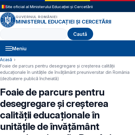
Sari la conținutul principal
Site oficial al Ministerului Educației și Cercetării
GUVERNUL ROMÂNIEI
MINISTERUL EDUCAȚIEI ȘI CERCETĂRII
Caută
Meniu
Navigație principală
Cale de navigare
Acasă
Foaie de parcurs pentru desegregare şi creşterea calităţii
educaţionale în unităţile de învăţământ preuniversitar din România
(dezbatere publică încheiată)
Foaie de parcurs pentru
desegregare şi creşterea
calităţii educaţionale în
unităţile de învăţământ