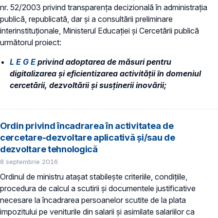
nr. 52/2003 privind transparenţa decizională în administraţia
publică, republicată, dar și a consultării preliminare
interinstituționale, Ministerul Educaţiei și Cercetării publică
următorul proiect:
L E G E
privind adoptarea de măsuri pentru
digitalizarea și eficientizarea activității în domeniul
cercetării, dezvoltării și susținerii inovării;
Ordin privind încadrarea în activitatea de
cercetare-dezvoltare aplicativă şi/sau de
dezvoltare tehnologică
8 septembrie 2016
Ordinul de ministru ataşat stabileşte criteriile, condiţiile,
procedura de calcul a scutirii şi documentele justificative
necesare la încadrarea persoanelor scutite de la plata
impozitului pe veniturile din salarii şi asimilate salariilor ca