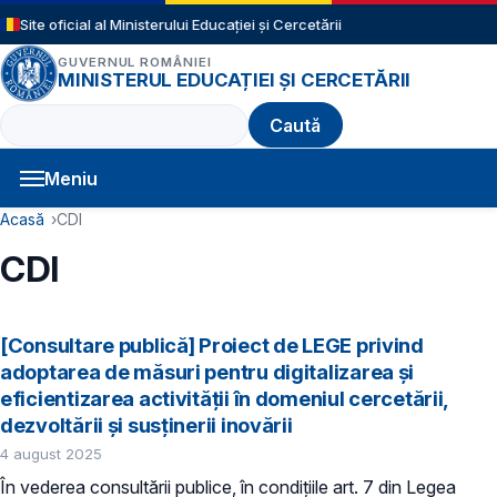
Sari la conținutul principal
Site oficial al Ministerului Educației și Cercetării
GUVERNUL ROMÂNIEI
MINISTERUL EDUCAȚIEI ȘI CERCETĂRII
Caută
Meniu
Navigație principală
Cale de navigare
Acasă
CDI
CDI
[Consultare publică] Proiect de LEGE privind
adoptarea de măsuri pentru digitalizarea și
eficientizarea activității în domeniul cercetării,
dezvoltării și susținerii inovării
4 august 2025
În vederea consultării publice, în condiţiile art. 7 din Legea