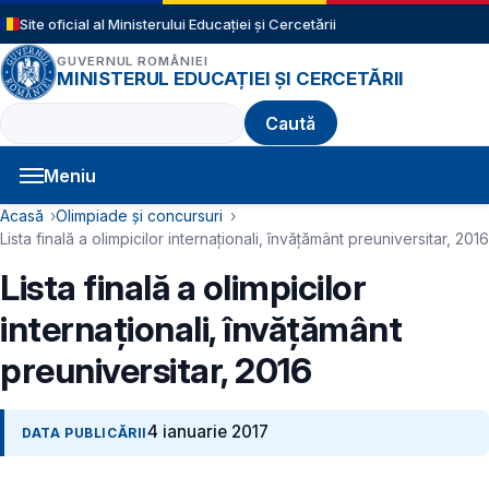
Sari la conținutul principal
Site oficial al Ministerului Educației și Cercetării
GUVERNUL ROMÂNIEI
MINISTERUL EDUCAȚIEI ȘI CERCETĂRII
Caută
Meniu
Navigație principală
Cale de navigare
Acasă
Olimpiade și concursuri
Lista finală a olimpicilor internaţionali, învăţământ preuniversitar, 2016
Lista finală a olimpicilor
internaţionali, învăţământ
preuniversitar, 2016
4 ianuarie 2017
DATA PUBLICĂRII