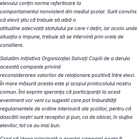
elevului conțin norme referitoare la
comportamentul nonviolent din mediul școlar. Sunt convins
că elevii știu că trebuie să aibă o
atitudine adecvată statutului pe care-l dețin, iar acolo unde
situația o impune, trebuie să se intervină prin orele de
consiliere.
Salutăm inițiativa Organizaţiei Salvați Copiii de a derula
această campanie privind
reconsiderarea valorilor de relaționare pozitivă între elevi.
În mare măsură acesta este și scopul protocolului nostru
comun. Îmi exprim speranța că participanții la acest
eveniment vor veni cu sugestii care pot îmbunătăți
regulamentele de ordine interioară ale școlilor, pentru că
dascălii noștri sunt receptivi și pun, ca de obicei, în slujba
elevilor, tot ce au mai bun.
Cred că ideea principală a acestei campanii poate fi