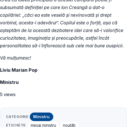
subsumată definiției pe care Ion Creangă a dat-o
copilăriei: „căci ea este veselă şi nevinovată şi drept
vorbind, acesta-i adevărul”. Copilul este o forță, așa că
așteptăm de la această dezbatere idei care să-i valorifice
curiozitatea, imaginația și preocupările, astfel încât
personalitatea să-i înflorească sub cele mai bune auspicii.
Vă mulțumesc!
Liviu Marian Pop
Ministru
5 views
CATEGORIE
Ministru
ETICHETE
mesaj ministru
noutăți