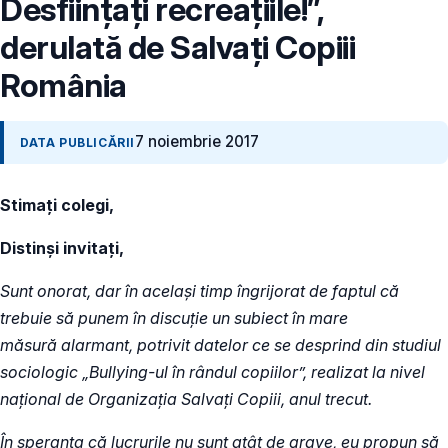
Desființați recreațiile!”,
derulată de Salvați Copiii
România
7 noiembrie 2017
DATA PUBLICĂRII
Stimaț
i colegi,
Distinși invitați,
Sunt onorat, dar în același timp îngrijorat de faptul că
trebuie să punem în discuţie un subiect în mare
măsură alarmant, potrivit datelor ce se desprind din studiul
sociologic „Bullying-ul în rândul copiilor”, realizat la nivel
național de Organizația Salvați Copiii, anul trecut.
În speranţa că lucrurile nu sunt atât de grave, eu propun să