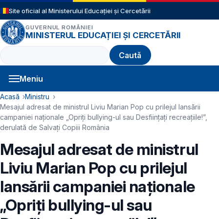
Sari la conținutul principal
Site oficial al Ministerului Educației și Cercetării
GUVERNUL ROMÂNIEI
MINISTERUL EDUCAȚIEI ȘI CERCETĂRII
Caută
Meniu
Navigație principală
Cale de navigare
Acasă
Ministru
Mesajul adresat de ministrul Liviu Marian Pop cu prilejul lansării
campaniei naționale „Opriți bullying-ul sau Desființați recreațiile!”,
derulată de Salvați Copiii România
Mesajul adresat de ministrul
Liviu Marian Pop cu prilejul
lansării campaniei naționale
„Opriți bullying-ul sau