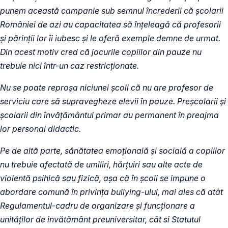
punem această campanie sub semnul încrederii că școlarii
României de azi au capacitatea să înțeleagă că profesorii
şi părinții lor îi iubesc și le oferă exemple demne de urmat.
Din acest motiv cred că jocurile copiilor din pauze nu
trebuie nici într-un caz restricționate.
Nu se poate reproșa niciunei școli că nu are profesor de
serviciu care să supravegheze elevii în pauze. Preşcolarii şi
şcolarii din învățământul primar au permanent în preajma
lor personal didactic.
Pe de altă parte, sănătatea emoţională și socială a copiilor
nu trebuie afectată de umiliri, hărțuiri sau alte acte de
violentă psihică sau fizică, aşa că în şcoli se impune o
abordare comună în privința bullying-ului, mai ales că atât
Regulamentul-cadru de organizare şi funcţionare a
unităţilor de invătământ preuniversitar, cât si Statutul