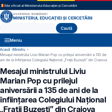
Sari la conținutul principal
Site oficial al Ministerului Educației și Cercetării
GUVERNUL ROMÂNIEI
MINISTERUL EDUCAȚIEI ȘI CERCETĂRII
Caută
Meniu
Navigație principală
Cale de navigare
Acasă
Ministru
Mesajul ministrului Liviu Marian Pop cu prilejul aniversării a 135 de
ani de la înființarea Colegiului Național „Frații Buzești” din Craiova
Mesajul ministrului Liviu
Marian Pop cu prilejul
aniversării a 135 de ani de la
înființarea Colegiului Național
„Frații Buzești” din Craiova