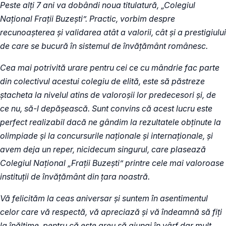
Peste alți 7 ani va dobândi noua titulatură, „Colegiul
Naţional Fraţii Buzeşti”. Practic, vorbim despre
recunoaşterea și validarea atât a valorii, cât și a prestigiului
de care se bucură în sistemul de învățământ românesc.
Cea mai potrivită urare pentru cei ce cu mândrie fac parte
din colectivul acestui colegiu de elită, este să păstreze
ștacheta la nivelul atins de valoroșii lor predecesori și, de
ce nu, să-l depășească. Sunt convins că acest lucru este
perfect realizabil dacă ne gândim la rezultatele obținute la
olimpiade și la concursurile naționale și internaționale, și
avem deja un reper, nicidecum singurul, care plasează
Colegiul Naţional „Fraţii Buzeşti” printre cele mai valoroase
instituții de învățământ din țara noastră.
Vă felicităm la ceas aniversar și suntem în asentimentul
celor care vă respectă, vă apreciază și vă îndeamnă să fiți
la înălțime, pentru că este greu să ajungi în vârf dar mult