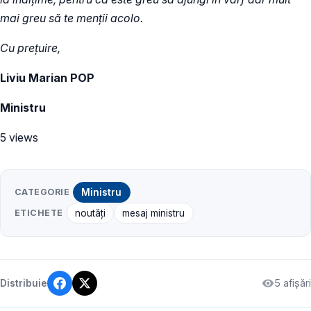
mai greu să te menții acolo.
Cu prețuire,
Liviu Marian POP
Ministru
5 views
CATEGORIE
Ministru
ETICHETE
noutăți
mesaj ministru
5 afișări
Distribuie