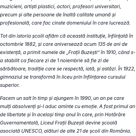
muzicieni, artiști plastici, actori, profesori universitari,
precum și alte persoane de înaltă calitate umană și
profesională, care fac cinste domeniului în care lucrează.
Tot din istoria școlii aflăm că această instituție, înființată în
octombrie 1882, și care aniversează acum 135 de ani de
existență, a primit numele de „Frații Buzești” în 1910, când s-
a stabilit ca fiecare zi de 1 noiembrie să fie zi de
sărbătoare, tradiție care se respectă, iată, și astăzi. În 1922,
gimnaziul se transformă în liceu prin înființarea cursului
superior.
Facem un salt în timp și ajungem în 1990, un an pe care
mulți absolvenți și-l aduc aminte cu emoție. A fost primul an
de libertate și în același timp anul în care, prin Hotărâre
Guvernamentală, Liceul Fraţii Buzeşti devine şcoală
asociată UNESCO, alături de alte 21 de şcoli din România.