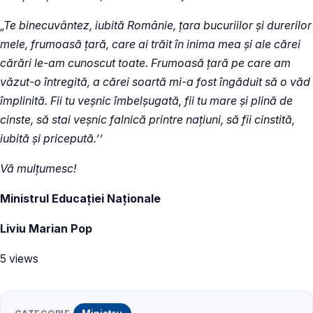
„Te binecuvântez, iubită Românie, ţara bucuriilor şi durerilor
mele, frumoasă ţară, care ai trăit în inima mea şi ale cărei
cărări le-am cunoscut toate. Frumoasă ţară pe care am
văzut-o întregită, a cărei soartă mi-a fost îngăduit să o văd
împlinită. Fii tu veşnic îmbelşugată, fii tu mare şi plină de
cinste, să stai veşnic falnică printre naţiuni, să fii cinstită,
iubită şi pricepută.’’
Vă mulțumesc!
Ministrul Educației Naționale
Liviu Marian Pop
5 views