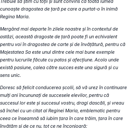
Trebuie să știm cu toții și sunt convins că toată lumea
cunoaște dragostea de țară pe care a purtat-o în inimă
Regina Maria.
Mergând mai departe în zilele noastre și în contextul de
astăzi, această dragoste de țară poate fi un echivalent
pentru voi în dragostea de carte și de învățătură, pentru că
Majestatea Sa este unul dintre cele mai bune exemple
pentru lucrurile făcute cu patos și afecțiune. Acolo unde
există pasiune, calea către succes este una sigură și cu
sens unic.
Doresc să felicit conducerea școlii, să vă urez în continuare
mulți ani încununați de succesele elevilor, pentru că
succesul lor este și succesul vostru, dragi dascăli, și vreau
să închei cu un citat al Reginei Maria, emblematic pentru
ceea ce înseamnă să iubim țara în care trăim, țara în care
învățăm și de ce nu, tot ce ne înconjoară: