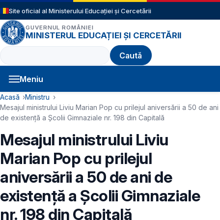
Sari la conținutul principal
Site oficial al Ministerului Educației și Cercetării
GUVERNUL ROMÂNIEI
MINISTERUL EDUCAȚIEI ȘI CERCETĂRII
Caută
Meniu
Navigație principală
Cale de navigare
Acasă
Ministru
Mesajul ministrului Liviu Marian Pop cu prilejul aniversării a 50 de ani
de existență a Școlii Gimnaziale nr. 198 din Capitală
Mesajul ministrului Liviu
Marian Pop cu prilejul
aniversării a 50 de ani de
existență a Școlii Gimnaziale
nr. 198 din Capitală