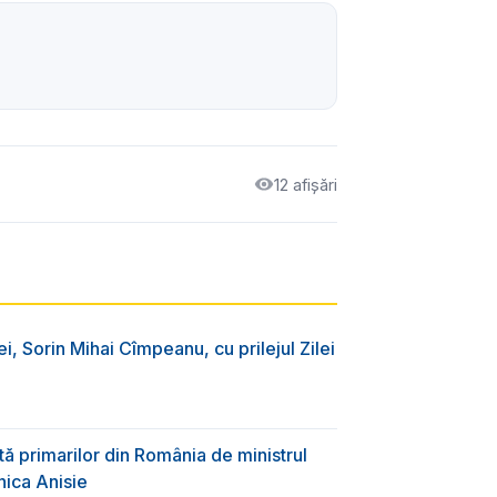
12 afișări
ei, Sorin Mihai Cîmpeanu, cu prilejul Zilei
ă primarilor din România de ministrul
nica Anisie