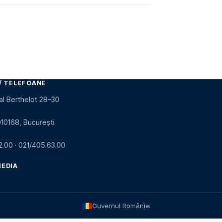
/ TELEFOANE
al Berthelot 28–30
010168, București
2.00
·
021/405.63.00
MEDIA
Guvernul României