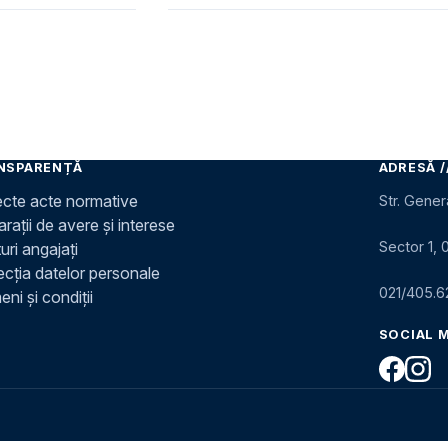
NSPARENȚĂ
ADRESĂ /
ecte acte normative
Str. Gener
rații de avere și interese
Sector 1, 
uri angajați
ecția datelor personale
021/405.6
ni și condiții
SOCIAL 