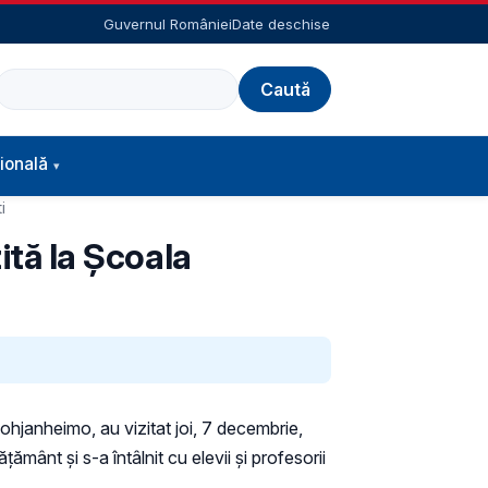
Guvernul României
Date deschise
Caută
ională
i
ită la Școala
ohjanheimo, au vizitat joi, 7 decembrie,
mânt și s-a întâlnit cu elevii și profesorii