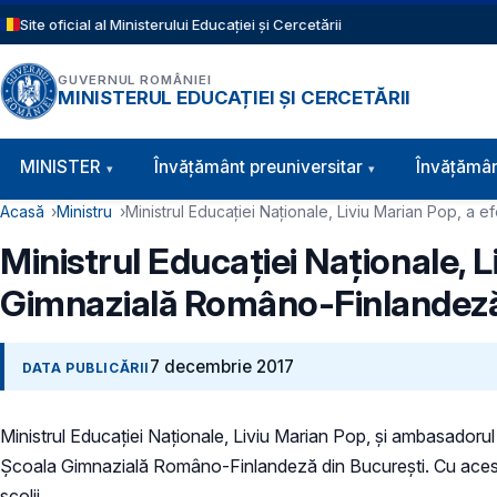
Sari la conținutul principal
Site oficial al Ministerului Educației și Cercetării
GUVERNUL ROMÂNIEI
MINISTERUL EDUCAȚIEI ȘI CERCETĂRII
Navigație principală
MINISTER
Învăţământ preuniversitar
Învățămân
Cale de navigare
Acasă
Ministru
Ministrul Educației Naționale, Liviu Marian Pop, a 
Ministrul Educației Naționale, L
Gimnazială Româno-Finlandeză
7 decembrie 2017
DATA PUBLICĂRII
Ministrul Educației Naționale, Liviu Marian Pop, și ambasadorul
Școala Gimnazială Româno-Finlandeză din București. Cu acest prile
școlii.