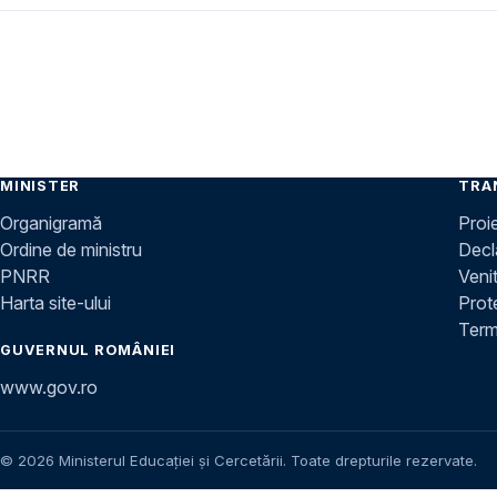
MINISTER
TRA
Organigramă
Proi
Ordine de ministru
Decla
PNRR
Venit
Harta site-ului
Prot
Terme
GUVERNUL ROMÂNIEI
www.gov.ro
© 2026 Ministerul Educației și Cercetării. Toate drepturile rezervate.