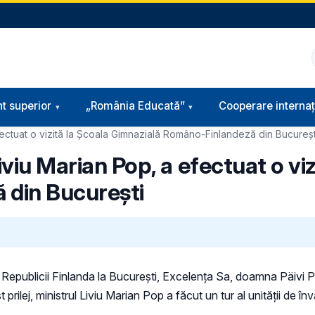
t superior
„România Educată”
Cooperare internaț
efectuat o vizită la Școala Gimnazială Româno-Finlandeză din Bucureșt
iviu Marian Pop, a efectuat o viz
 din București
 Republicii Finlanda la București, Excelența Sa, doamna Päivi P
j, ministrul Liviu Marian Pop a făcut un tur al unității de învăță