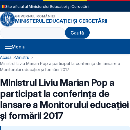
Sari la conținutul principal
Site oficial al Ministerului Educației și Cercetării
GUVERNUL ROMÂNIEI
MINISTERUL EDUCAȚIEI ȘI CERCETĂRII
Caută
Meniu
Navigație principală
Cale de navigare
Acasă
Ministru
Ministrul Liviu Marian Pop a participat la conferința de lansare a
Monitorului educației și formării 2017
Ministrul Liviu Marian Pop a
participat la conferința de
lansare a Monitorului educației
și formării 2017