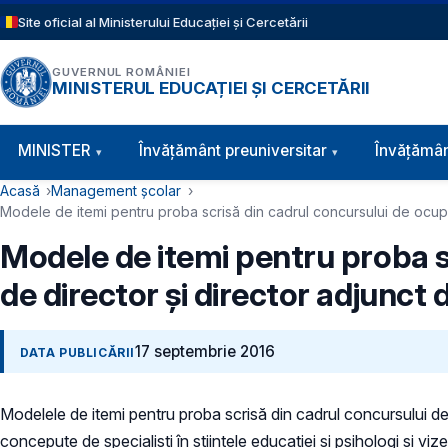
Sari la conținutul principal
Site oficial al Ministerului Educației și Cercetării
GUVERNUL ROMÂNIEI
MINISTERUL EDUCAȚIEI ȘI CERCETĂRII
Navigație principală
MINISTER
Învăţământ preuniversitar
Învățămân
Cale de navigare
Acasă
Management școlar
Modele de itemi pentru proba scrisă din cadrul concursului de ocupare
Modele de itemi pentru proba sc
de director şi director adjunct 
17 septembrie 2016
DATA PUBLICĂRII
Modelele de itemi pentru proba scrisă din cadrul concursului de o
concepute de specialişti în ştiinţele educaţiei şi psihologi şi v