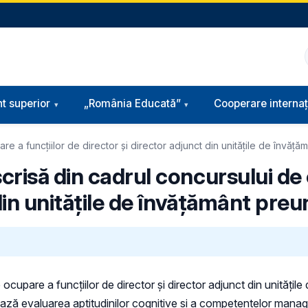
t superior
„România Educată”
Cooperare internaț
 a funcţiilor de director şi director adjunct din unităţile de învăţăm
risă din cadrul concursului de 
din unităţile de învăţământ preu
cupare a funcţiilor de director şi director adjunct din unităţile
izează evaluarea aptitudinilor cognitive şi a competenţelor manag