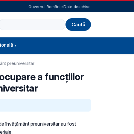
Guvernul României
Date deschise
Caută
ională
ânt preuniversitar
ocupare a funcţiilor
niversitar
 de învăţământ preuniversitar au fost
eriale.