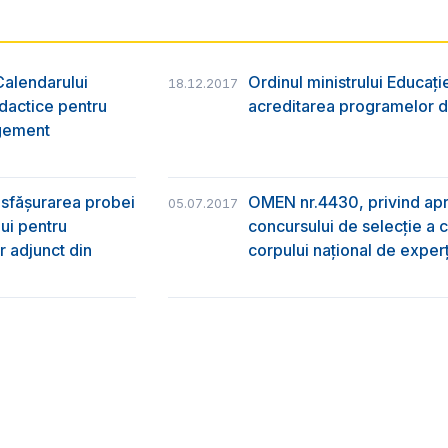
Calendarului
Ordinul ministrului Educați
18.12.2017
idactice pentru
acreditarea programelor d
agement
esfășurarea probei
OMEN nr.4430, privind apr
05.07.2017
lui pentru
concursului de selecție a c
r adjunct din
corpului național de exper