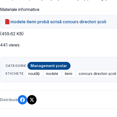
Materiale informative
modele itemi probă scrisă concurs directori şcoli
(459.62 KB)
441 views
CATEGORIE
Management școlar
ETICHETE
noutăți
modele
itemi
concurs directori şcoli
Distribuie