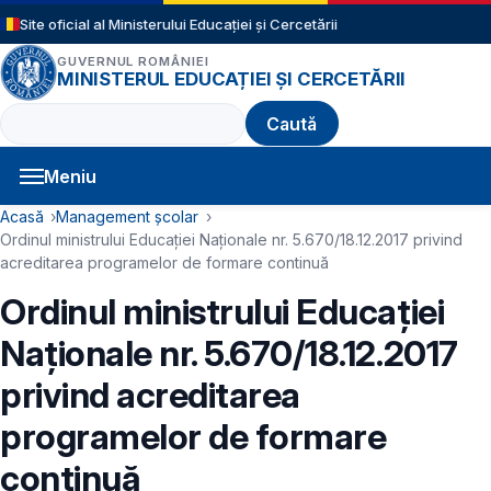
Sari la conținutul principal
Site oficial al Ministerului Educației și Cercetării
GUVERNUL ROMÂNIEI
MINISTERUL EDUCAȚIEI ȘI CERCETĂRII
Caută
Meniu
Navigație principală
Cale de navigare
Acasă
Management școlar
Ordinul ministrului Educației Naționale nr. 5.670/18.12.2017 privind
acreditarea programelor de formare continuă
Ordinul ministrului Educației
Naționale nr. 5.670/18.12.2017
privind acreditarea
programelor de formare
continuă