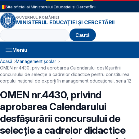
Sari la conținutul principal
Site oficial al Ministerului Educației și Cercetării
GUVERNUL ROMÂNIEI
MINISTERUL EDUCAȚIEI ȘI CERCETĂRII
Caută
Meniu
Navigație principală
Cale de navigare
Acasă
Management școlar
OMEN nr.4430, privind aprobarea Calendarului desfășurării
concursului de selecție a cadrelor didactice pentru constituirea
corpului național de experți în management educațional, seria 12
OMEN nr.4430, privind
aprobarea Calendarului
desfășurării concursului de
selecție a cadrelor didactice