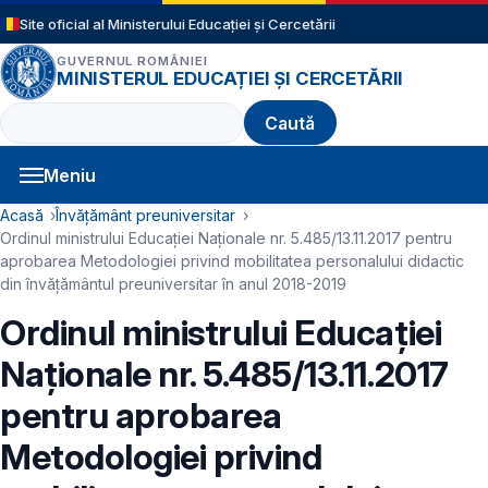
Sari la conținutul principal
Site oficial al Ministerului Educației și Cercetării
GUVERNUL ROMÂNIEI
MINISTERUL EDUCAȚIEI ȘI CERCETĂRII
Caută
Meniu
Navigație principală
Cale de navigare
Acasă
Învățământ preuniversitar
Ordinul ministrului Educației Naționale nr. 5.485/13.11.2017 pentru
aprobarea Metodologiei privind mobilitatea personalului didactic
din învăţământul preuniversitar în anul 2018-2019
Ordinul ministrului Educației
Naționale nr. 5.485/13.11.2017
pentru aprobarea
Metodologiei privind