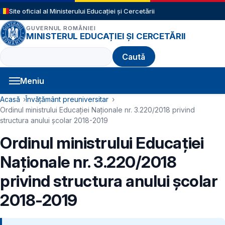
Sari la conținutul principal
Site oficial al Ministerului Educației și Cercetării
GUVERNUL ROMÂNIEI
MINISTERUL EDUCAȚIEI ȘI CERCETĂRII
Caută
Meniu
Navigație principală
Cale de navigare
Acasă
Învățământ preuniversitar
Ordinul ministrului Educației Naționale nr. 3.220/2018 privind
structura anului școlar 2018-2019
Ordinul ministrului Educației
Naționale nr. 3.220/2018
privind structura anului școlar
2018-2019