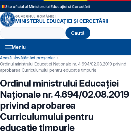
Sari la conținutul principal
Site oficial al Ministerului Educației și Cercetării
GUVERNUL ROMÂNIEI
MINISTERUL EDUCAȚIEI ȘI CERCETĂRII
Caută
Meniu
Navigație principală
Cale de navigare
Acasă
Învățământ preșcolar
Ordinul ministrului Educației Naționale nr. 4.694/02.08.2019 privind
aprobarea Curriculumului pentru educaţie timpurie
Ordinul ministrului Educației
Naționale nr. 4.694/02.08.2019
privind aprobarea
Curriculumului pentru
educaţie timpurie