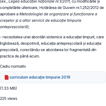
(ex.,
Legea educației naționale nr.1/2011
, cu modificările și
completările ulterioare, Hotărârea de Guvern nr.1.252/2012 de
aprobare a
Metodologiei de organizare și funcționare a
creșelor și a altor servicii de educație timpurie
antepreșcolară
);
- necesitatea unei abordări sistemice a educaţiei timpurii, care
înglobează, deopotrivă, educaţia antepreşcolară şi educaţia
preşcolară, corectându-se abordarea lor fragmentată din
practica de până acum.
Cadru normativ
curriculum educație timpurie 2019
(1.33 MB)
225 views