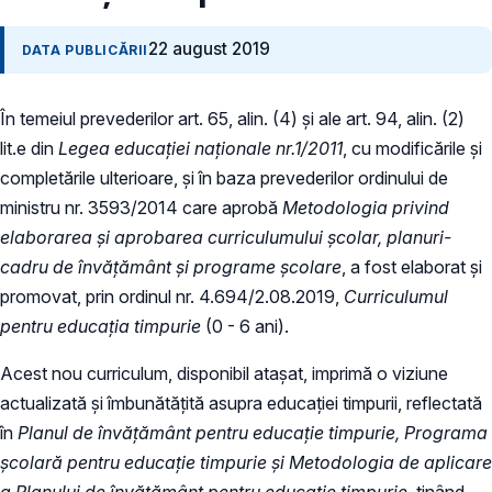
22 august 2019
DATA PUBLICĂRII
În temeiul prevederilor art. 65, alin. (4) și ale art. 94, alin. (2)
lit.e din
Legea educaţiei naţionale nr.1/2011
, cu modificările și
completările ulterioare, și în baza prevederilor ordinului de
ministru nr. 3593/2014 care aprobă
Metodologia privind
elaborarea și aprobarea curriculumului școlar, planuri-
cadru de învățământ și programe școlare
, a fost elaborat și
promovat, prin ordinul nr. 4.694/2.08.2019,
Curriculumul
pentru educaţia timpurie
(0 - 6 ani).
Acest nou curriculum, disponibil atașat, imprimă o viziune
actualizată și îmbunătățită asupra educației timpurii, reflectată
în
Planul de învățământ pentru educație timpurie, Programa
școlară pentru educație timpurie și Metodologia de aplicare
a Planului de învățământ pentru educație timpurie,
ținând