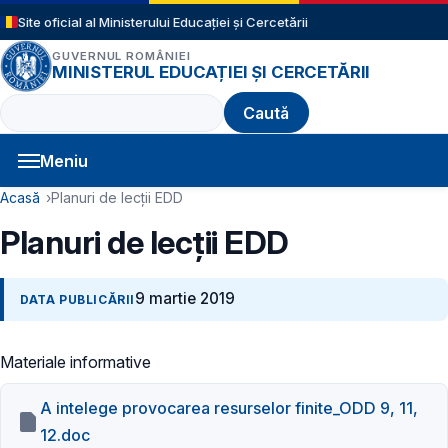
Sari la conținutul principal
Site oficial al Ministerului Educației și Cercetării
GUVERNUL ROMÂNIEI
MINISTERUL EDUCAȚIEI ȘI CERCETĂRII
Caută
Meniu
Navigație principală
Cale de navigare
Acasă
Planuri de lecții EDD
Planuri de lecții EDD
9 martie 2019
DATA PUBLICĂRII
Materiale informative
A intelege provocarea resurselor finite_ODD 9, 11,
12.doc