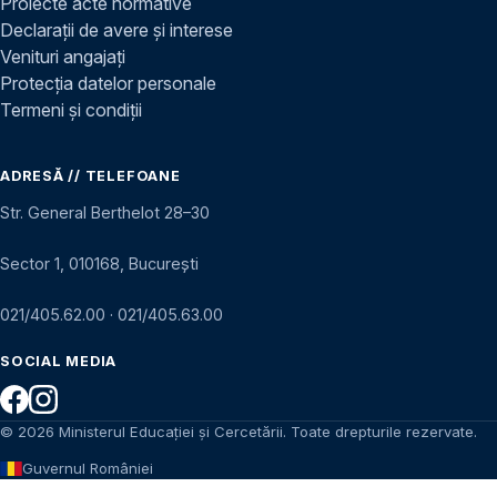
Proiecte acte normative
Declarații de avere și interese
Venituri angajați
Protecția datelor personale
Termeni și condiții
ADRESĂ // TELEFOANE
Str. General Berthelot 28–30
Sector 1, 010168, București
021/405.62.00
·
021/405.63.00
SOCIAL MEDIA
© 2026 Ministerul Educației și Cercetării. Toate drepturile rezervate.
Guvernul României