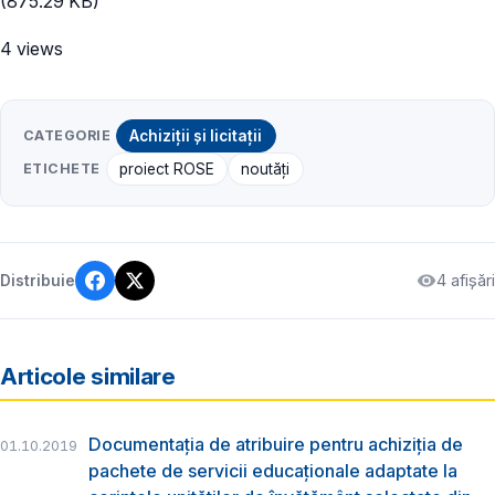
(875.29 KB)
4 views
CATEGORIE
Achiziții și licitații
ETICHETE
proiect ROSE
noutăți
4 afișări
Distribuie
Articole similare
Documentația de atribuire pentru achiziția de
01.10.2019
pachete de servicii educaționale adaptate la