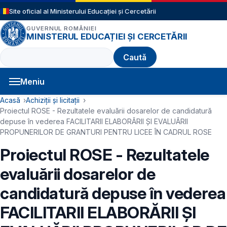
Sari la conținutul principal
Site oficial al Ministerului Educației și Cercetării
GUVERNUL ROMÂNIEI
MINISTERUL EDUCAȚIEI ȘI CERCETĂRII
Caută
Meniu
Navigație principală
Cale de navigare
Acasă
Achiziții și licitații
Proiectul ROSE - Rezultatele evaluării dosarelor de candidatură
depuse în vederea FACILITARII ELABORĂRII ȘI EVALUĂRII
PROPUNERILOR DE GRANTURI PENTRU LICEE ÎN CADRUL ROSE
Proiectul ROSE - Rezultatele
evaluării dosarelor de
candidatură depuse în vederea
FACILITARII ELABORĂRII ȘI