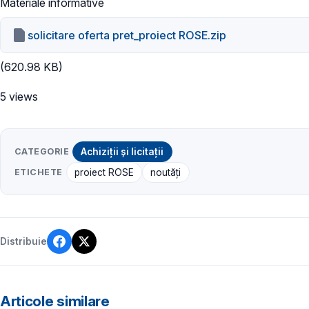
Materiale informative
solicitare oferta pret_proiect ROSE.zip
(620.98 KB)
5 views
CATEGORIE
Achiziții și licitații
ETICHETE
proiect ROSE
noutăți
Distribuie
Articole similare