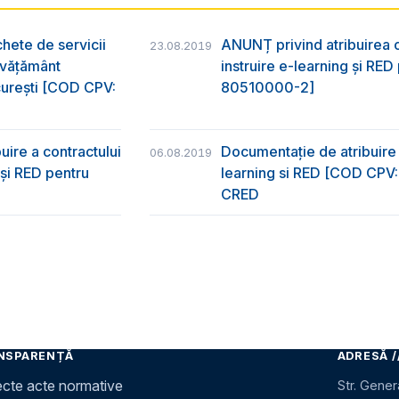
hete de servicii
ANUNȚ privind atribuirea co
23.08.2019
învățământ
instruire e-learning și RE
ucurești [COD CPV:
80510000-2]
uire a contractului
Documentație de atribuire p
06.08.2019
g și RED pentru
learning si RED [COD CPV:
CRED
NSPARENȚĂ
ADRESĂ /
ecte acte normative
Str. Gener