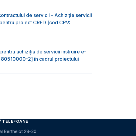
ntractului de servicii - Achiziție servicii
D pentru proiect CRED [cod CPV:
entru achiziţia de servicii instruire e-
 80510000-2] în cadrul proiectului
/ TELEFOANE
al Berthelot 28–30