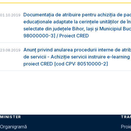
Documentația de atribuire pentru achiziția de pac
01.10.2019
educaționale adaptate la cerințele unităților de 
selectate din județele Bihor, Iași și Municipiul B
98000000-3] / Proiect CRED
Anunț privind anularea procedurii interne de atrib
23.08.2019
de servicii - Achiziție servicii instruire e-learnin
proiect CRED [cod CPV: 80510000-2]
MINISTER
TRA
Organigramă
Proi