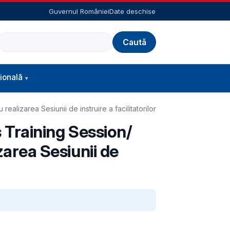
Guvernul României
Date deschise
Caută
ională
realizarea Sesiunii de instruire a facilitatorilor
s Training Session/
zarea Sesiunii de