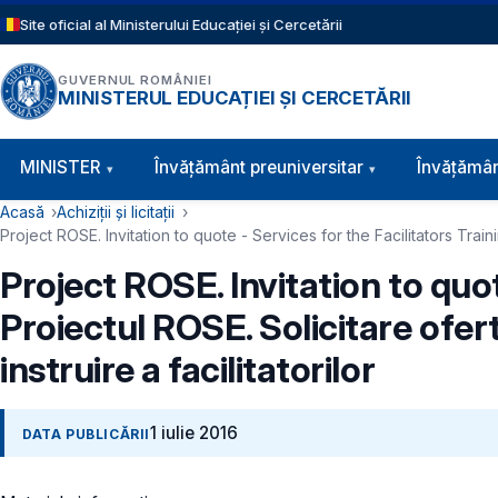
Sari la conținutul principal
Site oficial al Ministerului Educației și Cercetării
GUVERNUL ROMÂNIEI
MINISTERUL EDUCAȚIEI ȘI CERCETĂRII
Navigație principală
MINISTER
Învăţământ preuniversitar
Învățămân
Cale de navigare
Acasă
Achiziții și licitații
Project ROSE. Invitation to quote - Services for the Facilitators Traini
Project ROSE. Invitation to quot
Proiectul ROSE. Solicitare ofert
instruire a facilitatorilor
1 iulie 2016
DATA PUBLICĂRII