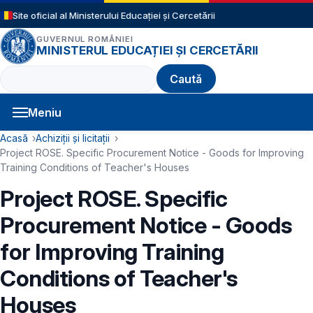
Sari la conținutul principal
Site oficial al Ministerului Educației și Cercetării
GUVERNUL ROMÂNIEI
MINISTERUL EDUCAȚIEI ȘI CERCETĂRII
Caută
Meniu
Navigație principală
Cale de navigare
Acasă
Achiziții și licitații
Project ROSE. Specific Procurement Notice - Goods for Improving
Training Conditions of Teacher's Houses
Project ROSE. Specific
Procurement Notice - Goods
for Improving Training
Conditions of Teacher's
Houses