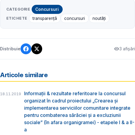
CATEGORIE
Concursuri
ETICHETE
transparență
concursuri
noutăți
3 afișări
Distribuie
Articole similare
Informații & rezultate referitoare la concursul
18.11.2019
organizat în cadrul proiectului „Crearea și
implementarea serviciilor comunitare integrate
pentru combaterea sărăciei și a excluziunii
sociale” (în afara organigramei) - etapele I & a II-
a