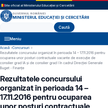
Sari la conținutul principal
Site oficial al Ministerului Educației și Cercetării
GUVERNUL ROMÂNIEI
MINISTERUL EDUCAȚIEI ȘI CERCETĂRII
Caută
Meniu
Navigație principală
Cale de navigare
Acasă
Concursuri
Rezultatele concursului organizat în perioada 14 – 17.11.2016 pentru
ocuparea unor posturi contractuale vacante de execuție de
consilier grad IA și de consilier grad I în cadrul Direcției Generale
Buget - Finanțe
Rezultatele concursului
organizat în perioada 14 –
17.11.2016 pentru ocuparea
unor posturi contractuale