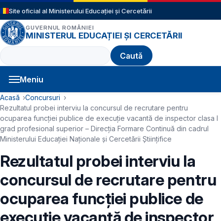
Sari la conținutul principal
Site oficial al Ministerului Educației și Cercetării
GUVERNUL ROMÂNIEI
MINISTERUL EDUCAȚIEI ȘI CERCETĂRII
Caută
Meniu
Navigație principală
Cale de navigare
Acasă
Concursuri
Rezultatul probei interviu la concursul de recrutare pentru
ocuparea funcţiei publice de execuție vacantă de inspector clasa I
grad profesional superior – Direcţia Formare Continuă din cadrul
Ministerului Educației Naționale și Cercetării Științifice
Rezultatul probei interviu la
concursul de recrutare pentru
ocuparea funcţiei publice de
execuție vacantă de inspector