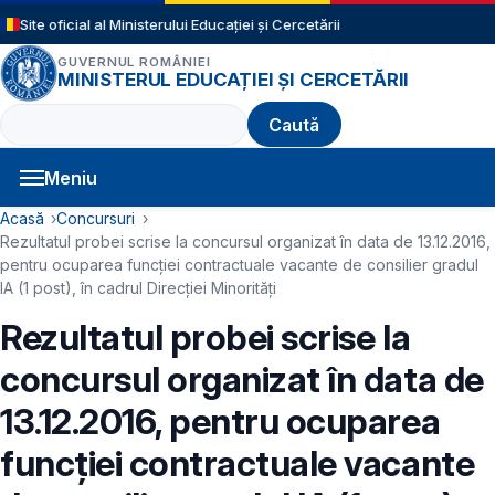
Sari la conținutul principal
Site oficial al Ministerului Educației și Cercetării
GUVERNUL ROMÂNIEI
MINISTERUL EDUCAȚIEI ȘI CERCETĂRII
Caută
Meniu
Navigație principală
Cale de navigare
Acasă
Concursuri
Rezultatul probei scrise la concursul organizat în data de 13.12.2016,
pentru ocuparea funcției contractuale vacante de consilier gradul
IA (1 post), în cadrul Direcției Minorități
Rezultatul probei scrise la
concursul organizat în data de
13.12.2016, pentru ocuparea
funcției contractuale vacante