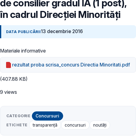
de consilier gradul IA (1 post),
în cadrul Direcției Minorități
13 decembrie 2016
DATA PUBLICĂRII
Materiale informative
rezultat proba scrisa_concurs Directia Minoritati.pdf
(407.88 KB)
9 views
CATEGORIE
Concursuri
ETICHETE
transparență
concursuri
noutăți