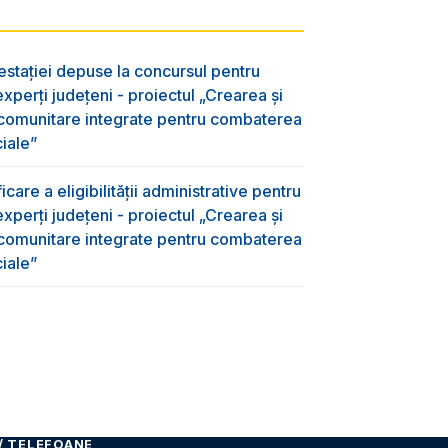
testației depuse la concursul pentru
xperți județeni - proiectul „Crearea și
 comunitare integrate pentru combaterea
ciale”
care a eligibilității administrative pentru
xperți județeni - proiectul „Crearea și
 comunitare integrate pentru combaterea
ciale”
/ TELEFOANE