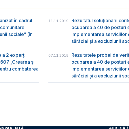
anizat în cadrul
Rezultatul soluționării con
11.11.2019
r comunitare
ocuparea a 40 de posturi e
nii sociale” (în
implementarea serviciilor
sărăciei și a excluziunii so
e a 2 experți
Rezultatele probei de verifi
07.11.2019
2607 „Crearea și
ocuparea a 40 de posturi e
 pentru combaterea
implementarea serviciilor
sărăciei și a excluziunii so
NSPARENȚĂ
ADRESĂ /