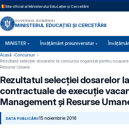
Sari la conținutul principal
Site oficial al Ministerului Educației și Cercetării
GUVERNUL ROMÂNIEI
MINISTERUL EDUCAȚIEI ȘI CERCETĂRII
Navigație principală
MINISTER
Învăţământ preuniversitar
Învățămân
Cale de navigare
Acasă
Concursuri
Rezultatul selecţiei dosarelor la concursul organizat pentru ocupare
Resurse Umane
Rezultatul selecţiei dosarelor 
contractuale de execuţie vacante
Management şi Resurse Uman
15 noiembrie 2016
DATA PUBLICĂRII