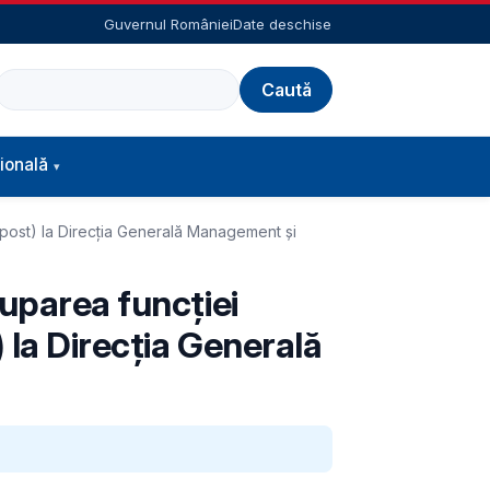
Guvernul României
Date deschise
Caută
ională
1 post) la Direcţia Generală Management şi
cuparea funcţiei
 la Direcţia Generală