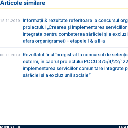
Articole similare
Informații & rezultate referitoare la concursul org
18.11.2019
proiectului „Crearea și implementarea serviciilo
integrate pentru combaterea sărăciei și a excluziu
afara organigramei) - etapele I & a II-a
Rezultatul final înregistrat la concursul de selecți
08.11.2019
externi, în cadrul proiectului POCU 375/4/22/12
implementarea serviciilor comunitare integrate
sărăciei și a excluziunii sociale”
MINISTER
TRA