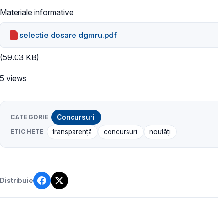
Materiale informative
selectie dosare dgmru.pdf
(59.03 KB)
5 views
CATEGORIE
Concursuri
ETICHETE
transparență
concursuri
noutăți
Distribuie