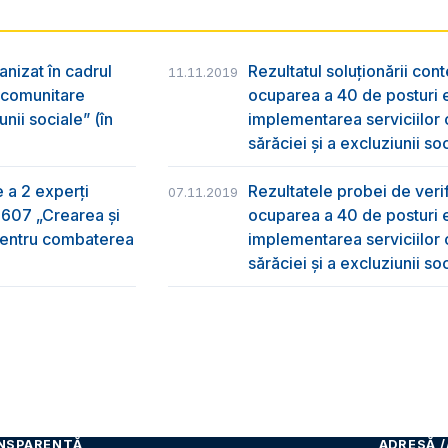
anizat în cadrul
Rezultatul soluționării con
11.11.2019
r comunitare
ocuparea a 40 de posturi e
nii sociale” (în
implementarea serviciilor
sărăciei și a excluziunii so
e a 2 experți
Rezultatele probei de verifi
07.11.2019
2607 „Crearea și
ocuparea a 40 de posturi e
 pentru combaterea
implementarea serviciilor
sărăciei și a excluziunii so
NSPARENȚĂ
ADRESĂ /