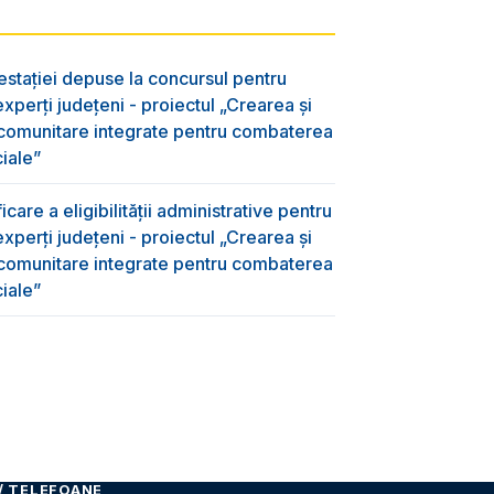
testației depuse la concursul pentru
xperți județeni - proiectul „Crearea și
 comunitare integrate pentru combaterea
ciale”
care a eligibilității administrative pentru
xperți județeni - proiectul „Crearea și
 comunitare integrate pentru combaterea
ciale”
/ TELEFOANE