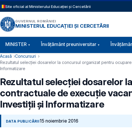
Sari la conținutul principal
Site oficial al Ministerului Educației și Cercetării
GUVERNUL ROMÂNIEI
MINISTERUL EDUCAȚIEI ȘI CERCETĂRII
Navigație principală
MINISTER
Învăţământ preuniversitar
Învățămân
Cale de navigare
Acasă
Concursuri
Rezultatul selecției dosarelor la concursul organizat pentru ocuparea 
Informatizare
Rezultatul selecției dosarelor 
contractuale de execuție vacant
Investiții și Informatizare
15 noiembrie 2016
DATA PUBLICĂRII