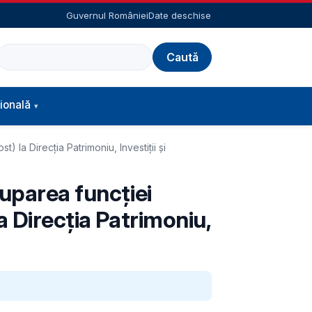
Guvernul României
Date deschise
Caută
ională
 la Direcția Patrimoniu, Investiții și
cuparea funcției
a Direcția Patrimoniu,