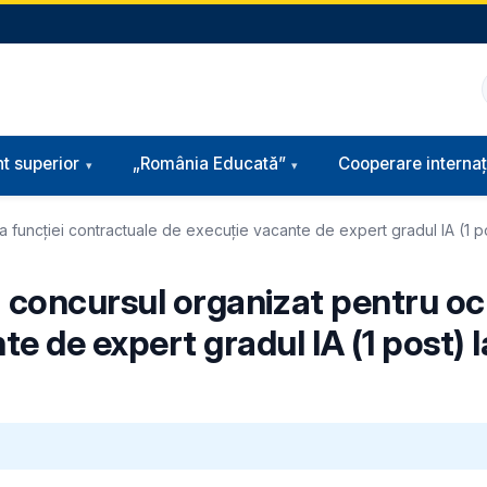
t superior
„România Educată”
Cooperare internaț
funcției contractuale de execuție vacante de expert gradul IA (1 post)
la concursul organizat pentru o
e de expert gradul IA (1 post) l