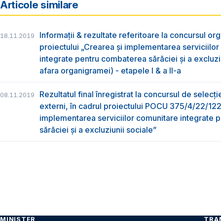
Articole similare
Informații & rezultate referitoare la concursul org
18.11.2019
proiectului „Crearea și implementarea serviciilo
integrate pentru combaterea sărăciei și a excluziu
afara organigramei) - etapele I & a II-a
Rezultatul final înregistrat la concursul de selecți
08.11.2019
externi, în cadrul proiectului POCU 375/4/22/12
implementarea serviciilor comunitare integrate
sărăciei și a excluziunii sociale”
MINISTER
TRA