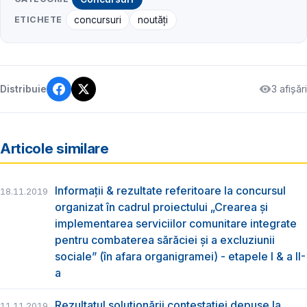
ETICHETE
concursuri
noutăți
3 afișări
Distribuie
Articole similare
Informații & rezultate referitoare la concursul
18.11.2019
organizat în cadrul proiectului „Crearea și
implementarea serviciilor comunitare integrate
pentru combaterea sărăciei și a excluziunii
sociale” (în afara organigramei) - etapele I & a II-
a
Rezultatul soluționării contestației depuse la
11.11.2019