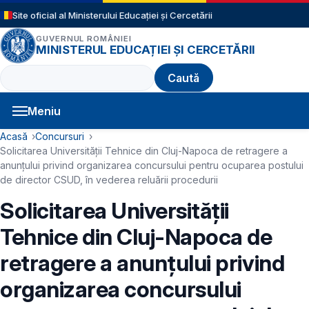
Sari la conținutul principal
Site oficial al Ministerului Educației și Cercetării
GUVERNUL ROMÂNIEI
MINISTERUL EDUCAȚIEI ȘI CERCETĂRII
Caută
Meniu
Navigație principală
Cale de navigare
Acasă
Concursuri
Solicitarea Universității Tehnice din Cluj-Napoca de retragere a
anunțului privind organizarea concursului pentru ocuparea postului
de director CSUD, în vederea reluării procedurii
Solicitarea Universității
Tehnice din Cluj-Napoca de
retragere a anunțului privind
organizarea concursului