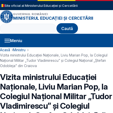
Sari la conținutul principal
Site oficial al Ministerului Educației și Cercetării
GUVERNUL ROMÂNIEI
MINISTERUL EDUCAȚIEI ȘI CERCETĂRII
Caută
Meniu
Navigație principală
Cale de navigare
Acasă
Ministru
Vizita ministrului Educaţiei Naţionale, Liviu Marian Pop, la Colegiul
Național Militar „Tudor Vladimirescu” și Colegiul Național „Ștefan
Odobleja” din Craiova
Vizita ministrului Educaţiei
Naţionale, Liviu Marian Pop, la
Colegiul Național Militar „Tudor
Vladimirescu” și Colegiul