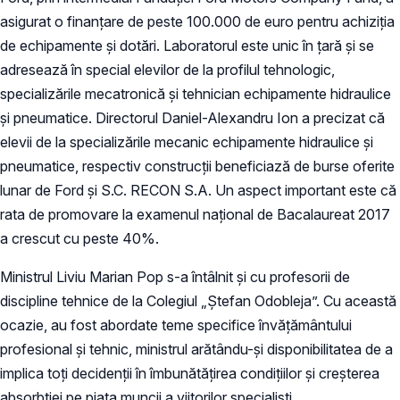
asigurat o finanțare de peste 100.000 de euro pentru achiziția
de echipamente și dotări. Laboratorul este unic în țară și se
adresează în special elevilor de la profilul tehnologic,
specializările mecatronică și tehnician echipamente hidraulice
și pneumatice. Directorul Daniel-Alexandru Ion a precizat că
elevii de la specializările mecanic echipamente hidraulice și
pneumatice, respectiv construcții beneficiază de burse oferite
lunar de Ford și S.C. RECON S.A. Un aspect important este că
rata de promovare la examenul național de Bacalaureat 2017
a crescut cu peste 40%.
Ministrul Liviu Marian Pop s-a întâlnit şi cu profesorii de
discipline tehnice de la Colegiul „Ștefan Odobleja”. Cu această
ocazie, au fost abordate teme specifice învățământului
profesional și tehnic, ministrul arătându-și disponibilitatea de a
implica toți decidenții în îmbunătățirea condițiilor și creșterea
absorbției pe piața muncii a viitorilor specialiști.