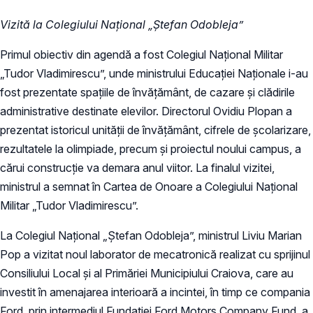
Vizită la Colegiului Național „Ștefan Odobleja”
Primul obiectiv din agendă a fost Colegiul Național Militar
„Tudor Vladimirescu”, unde ministrului Educaţiei Naţionale i-au
fost prezentate spațiile de învățământ, de cazare și clădirile
administrative destinate elevilor. Directorul Ovidiu Plopan a
prezentat istoricul unității de învățământ, cifrele de școlarizare,
rezultatele la olimpiade, precum și proiectul noului campus, a
cărui construcţie va demara anul viitor. La finalul vizitei,
ministrul a semnat în Cartea de Onoare a Colegiului Național
Militar „Tudor Vladimirescu”.
La Colegiul Național „Ștefan Odobleja”, ministrul Liviu Marian
Pop a vizitat noul laborator de mecatronică realizat cu sprijinul
Consiliului Local și al Primăriei Municipiului Craiova, care au
investit în amenajarea interioară a incintei, în timp ce compania
Ford, prin intermediul Fundației Ford Motors Company Fund, a