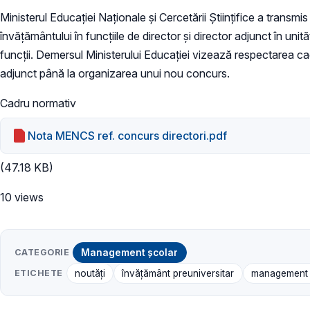
Ministerul Educației Naționale și Cercetării Științifice a transmis
învățământului în funcțiile de director și director adjunct în 
funcții. Demersul Ministerului Educației vizează respectarea cad
adjunct până la organizarea unui nou concurs.
Cadru normativ
Nota MENCS ref. concurs directori.pdf
(47.18 KB)
10 views
CATEGORIE
Management școlar
ETICHETE
noutăți
învățământ preuniversitar
management 