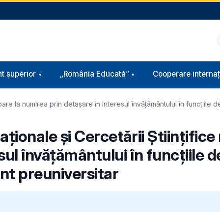
t superior
„România Educată”
Cooperare internaț
oare la numirea prin detașare în interesul învățământului în funcțiile de
ionale și Cercetării Științifice 
ul învățământului în funcțiile de
ânt preuniversitar