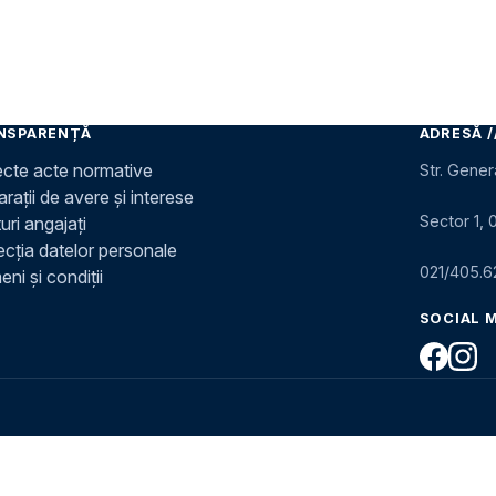
NSPARENȚĂ
ADRESĂ /
ecte acte normative
Str. Gener
rații de avere și interese
Sector 1, 
uri angajați
ecția datelor personale
021/405.6
ni și condiții
SOCIAL 