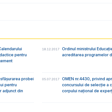
Calendarului
Ordinul ministrului Educați
18.12.2017
idactice pentru
acreditarea programelor d
agement
esfășurarea probei
OMEN nr.4430, privind apr
05.07.2017
lui pentru
concursului de selecție a c
r adjunct din
corpului național de exper