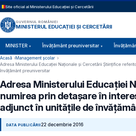
Sari la conținutul principal
Site oficial al Ministerului Educației și Cercetării
GUVERNUL ROMÂNIEI
MINISTERUL EDUCAȚIEI ȘI CERCETĂRII
Navigație principală
MINISTER
Învăţământ preuniversitar
Învățămân
Cale de navigare
Acasă
Management școlar
Adresa Ministerului Educației Naționale și Cercetării Științifice referit
învățământ preuniversitar
Adresa Ministerului Educației Naț
numirea prin detașare în interes
adjunct în unitățile de învățăm
22 decembrie 2016
DATA PUBLICĂRII