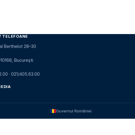
/ TELEFOANE
al Berthelot 28–30
010168, București
2.00
·
021/405.63.00
MEDIA
Guvernul României