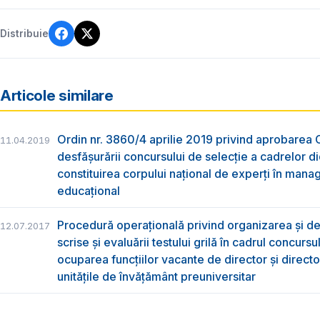
Distribuie
Articole similare
Ordin nr. 3860/4 aprilie 2019 privind aprobarea 
11.04.2019
desfăşurării concursului de selecţie a cadrelor d
constituirea corpului naţional de experţi în man
educaţional
Procedură operațională privind organizarea și d
12.07.2017
scrise și evaluării testului grilă în cadrul concursu
ocuparea funcțiilor vacante de director și directo
unitățile de învățământ preuniversitar