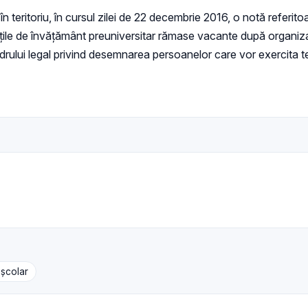
 în teritoriu, în cursul zilei de 22 decembrie 2016, o notă referito
unitățile de învățământ preuniversitar rămase vacante după orga
rului legal privind desemnarea persoanelor care vor exercita tem
școlar