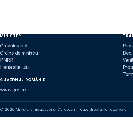
MINISTER
TRA
Organigramă
Proi
Ordine de ministru
Decla
PNRR
Venit
Harta site-ului
Prot
Terme
GUVERNUL ROMÂNIEI
www.gov.ro
© 2026 Ministerul Educației și Cercetării. Toate drepturile rezervate.