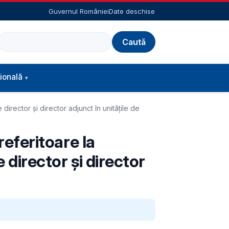
Guvernul României
Date deschise
Caută
ională
 director și director adjunct în unitățile de
referitoare la
 director și director