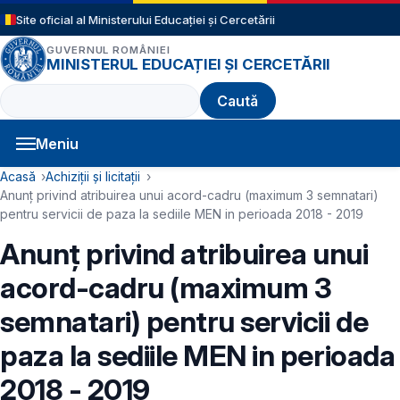
Sari la conținutul principal
Site oficial al Ministerului Educației și Cercetării
GUVERNUL ROMÂNIEI
MINISTERUL EDUCAȚIEI ȘI CERCETĂRII
Caută
Meniu
Navigație principală
Cale de navigare
Acasă
Achiziții și licitații
Anunț privind atribuirea unui acord-cadru (maximum 3 semnatari)
pentru servicii de paza la sediile MEN in perioada 2018 - 2019
Anunț privind atribuirea unui
acord-cadru (maximum 3
semnatari) pentru servicii de
paza la sediile MEN in perioada
2018 - 2019