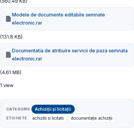
(560.49 KB)
Modele de documente editabile semnate
electronic.rar
(131.8 KB)
Documentatia de atribuire servicii de paza semnata
electronic.rar
(4.61 MB)
1 view
CATEGORIE
Achiziții și licitații
ETICHETE
achizitii si licitatii
documentație achiziții