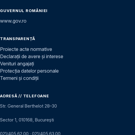
GUVERNUL ROMÂNIEI
www.gov.ro
TRANSPARENȚĂ
Proiecte acte normative
Declarații de avere și interese
Venituri angajați
Protecția datelor personale
Termeni și condiții
ADRESĂ // TELEFOANE
Str. General Berthelot 28–30
Sector 1, 010168, București
021/405.62.00
·
021/405.63.00