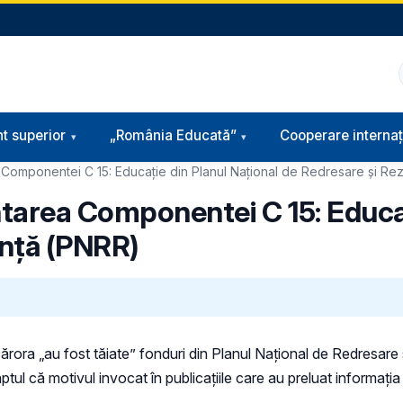
t superior
„România Educată”
Cooperare internaț
a Componentei C 15: Educație din Planul Național de Redresare și Rez
entarea Componentei C 15: Educa
ență (PNRR)
cărora „au fost tăiate” fonduri din Planul Național de Redresare
aptul că motivul invocat în publicațiile care au preluat informația