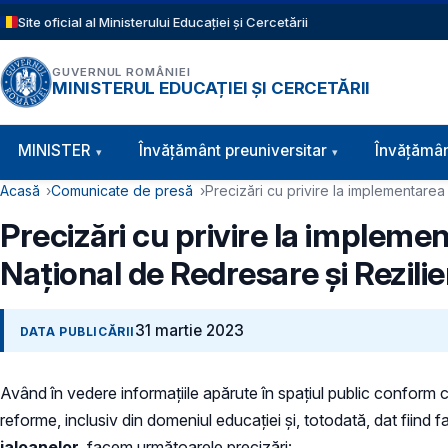
Sari la conținutul principal
Site oficial al Ministerului Educației și Cercetării
GUVERNUL ROMÂNIEI
MINISTERUL EDUCAȚIEI ȘI CERCETĂRII
Navigație principală
MINISTER
Învăţământ preuniversitar
Învățămân
Cale de navigare
Acasă
Comunicate de presă
Precizări cu privire la implementare
Precizări cu privire la implem
Național de Redresare și Rezili
31 martie 2023
DATA PUBLICĂRII
Având în vedere informațiile apărute în spațiul public conform 
reforme, inclusiv din domeniul educației și, totodată, dat fiind f
jaloanelor
, facem următoarele precizări: