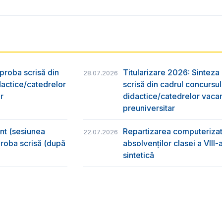
 proba scrisă din
Titularizare 2026: Sinteza r
28.07.2026
dactice/catedrelor
scrisă din cadrul concursu
r
didactice/catedrelor vaca
preuniversitar
ânt (sesiunea
Repartizarea computerizată
22.07.2026
 proba scrisă (după
absolvenţilor clasei a VIII
sintetică