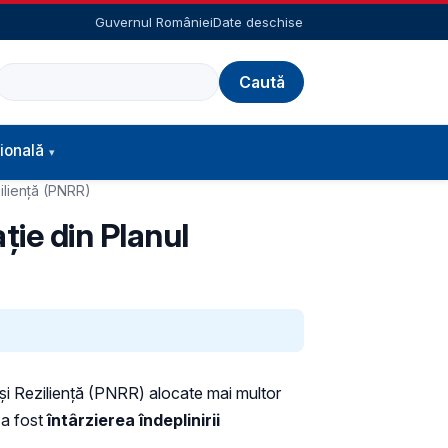
Guvernul României
Date deschise
Caută
ională
iliență (PNRR)
ție din Planul
 și Reziliență (PNRR) alocate mai multor
 a fost
întârzierea îndeplinirii