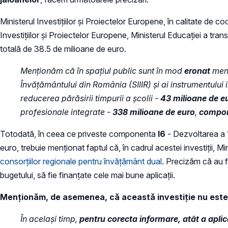
Ministerul Investițiilor și Proiectelor Europene, în calitate de
Investițiilor și Proiectelor Europene, Ministerul Educației a tr
totală de 38.5 de milioane de euro.
Menționăm că în spațiul public sunt în mod
eronat
men
Învățământului din România (SIIIR) și ai instrumentului
reducerea părăsirii timpurii a școlii -
43 milioane de e
profesionale integrate -
338 milioane de euro
,
compone
Totodată, în ceea ce priveste componenta
I6
- Dezvoltarea a 1
euro, trebuie menționat faptul că, în cadrul acestei investiții, 
consorțiilor regionale pentru învățământ dual
. Precizăm că au fo
bugetului, să fie finanțate cele mai bune aplicații.
Menționăm, de asemenea, că această investiție nu este
În același timp,
pentru corecta informare, atât a aplica