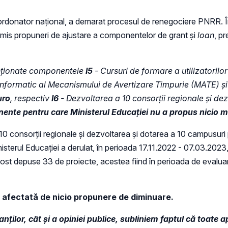
 coordonator național, a demarat procesul de renegociere PNRR. În
ansmis propuneri de ajustare a componentelor de grant și
loan
, p
ționate componentele
I5
- Cursuri de formare a utilizatorilor
 informatic al Mecanismului de Avertizare Timpurie (MATE) și 
uro
, respectiv
I6
- Dezvoltarea a 10 consorții regionale și de
nte pentru care Ministerul Educației nu a propus nicio mo
0 consorții regionale și dezvoltarea și dotarea a 10 campusuri
Ministerul Educației a derulat, în perioada 17.11.2022 - 07.03.202
st depuse 33 de proiecte, acestea fiind în perioada de evaluare a 
 afectată de nicio propunere de diminuare.
nților, cât și a opiniei publice, subliniem faptul că toate a