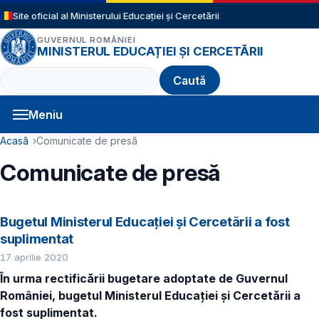
Sari la conținutul principal
Site oficial al Ministerului Educației și Cercetării
GUVERNUL ROMÂNIEI
MINISTERUL EDUCAȚIEI ȘI CERCETĂRII
Caută
Meniu
Navigație principală
Cale de navigare
Acasă
Comunicate de presă
Comunicate de presă
Bugetul Ministerul Educației și Cercetării a fost
suplimentat
17 aprilie 2020
În urma rectificării bugetare adoptate de Guvernul
României, bugetul Ministerul Educației și Cercetării a
fost suplimentat.