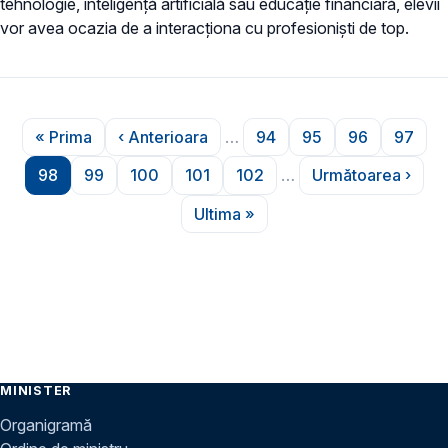
tehnologie, inteligență artificială sau educație financiară, elevii
vor avea ocazia de a interacționa cu profesioniști de top.
Paginare
« Prima
‹ Anterioara
…
94
95
96
97
Prima pagină
Pagina anterioară
Pagina
Pagina
Pagina
Pagin
98
99
100
101
102
…
Următoarea ›
Pagina
Pagina
Pagina
Pagina
Pagina
Pagina urm
Ultima »
Ultima pagină
MINISTER
Organigramă