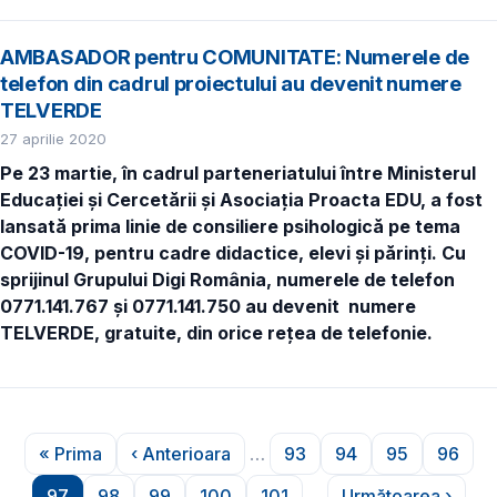
AMBASADOR pentru COMUNITATE: Numerele de
telefon din cadrul proiectului au devenit numere
TELVERDE
27 aprilie 2020
Pe 23 martie, în cadrul parteneriatului între Ministerul
Educației și Cercetării și Asociația Proacta EDU, a fost
lansată prima linie de consiliere psihologică pe tema
COVID-19, pentru cadre didactice, elevi și părinți. Cu
sprijinul Grupului Digi România, numerele de telefon
0771.141.767 și 0771.141.750 au devenit numere
TELVERDE, gratuite, din orice rețea de telefonie.
Paginare
« Prima
‹ Anterioara
…
93
94
95
96
Prima pagină
Pagina anterioară
Pagina
Pagina
Pagina
Pagin
97
98
99
100
101
…
Următoarea ›