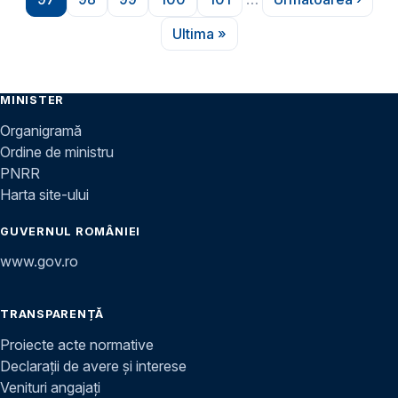
Pagina
Pagina
Pagina
Pagina
Pagina
Pagina urmă
Ultima »
Ultima pagină
MINISTER
Organigramă
Ordine de ministru
PNRR
Harta site-ului
GUVERNUL ROMÂNIEI
www.gov.ro
TRANSPARENȚĂ
Proiecte acte normative
Declarații de avere și interese
Venituri angajați