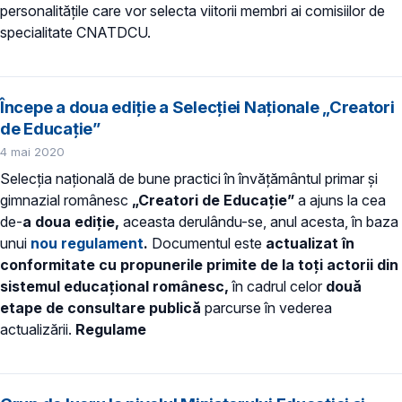
personalitățile care vor selecta viitorii membri ai comisiilor de
specialitate CNATDCU.
Începe a doua ediție a Selecției Naționale „Creatori
de Educație”
4 mai 2020
Selecția națională de bune practici în învățământul primar și
gimnazial românesc
„Creatori de Educație”
a ajuns la cea
de-
a doua ediție,
aceasta derulându-se, anul acesta, în baza
unui
nou regulament
.
Documentul este
actualizat în
conformitate cu propunerile primite de la toți actorii din
sistemul educațional românesc,
în cadrul celor
două
etape de consultare publică
parcurse în vederea
actualizării.
Regulame