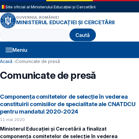
Sari la conținutul principal
Site oficial al Ministerului Educației și Cercetării
GUVERNUL ROMÂNIEI
MINISTERUL EDUCAȚIEI ȘI CERCETĂRII
Caută
Meniu
Navigație principală
Cale de navigare
Acasă
Comunicate de presă
Comunicate de presă
Componența comitetelor de selecție în vederea
constituirii comisiilor de specialitate ale CNATDCU
pentru mandatul 2020-2024
11 mai 2020
Ministerul Educației și Cercetării a finalizat
componența comitetelor de selecție în vederea