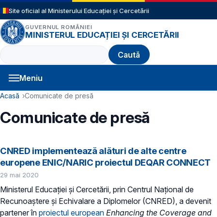
Sari la conținutul principal
Site oficial al Ministerului Educației și Cercetării
GUVERNUL ROMÂNIEI
MINISTERUL EDUCAȚIEI ȘI CERCETĂRII
Caută
Meniu
Navigație principală
Cale de navigare
Acasă
Comunicate de presă
Comunicate de presă
CNRED implementează alături de alte centre
europene ENIC/NARIC proiectul DEQAR CONNECT
29 mai 2020
Ministerul Educației și Cercetării, prin Centrul Național de
Recunoaștere și Echivalare a Diplomelor (CNRED), a devenit
partener în
proiectul european
Enhancing the Coverage and