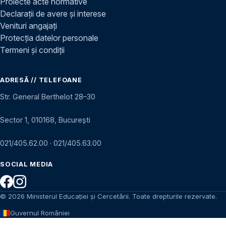
Proiecte acte normative
Declarații de avere și interese
Venituri angajați
Protecția datelor personale
Termeni și condiții
ADRESĂ // TELEFOANE
Str. General Berthelot 28–30
Sector 1, 010168, București
021/405.62.00
·
021/405.63.00
SOCIAL MEDIA
© 2026 Ministerul Educației și Cercetării. Toate drepturile rezervate.
Guvernul României