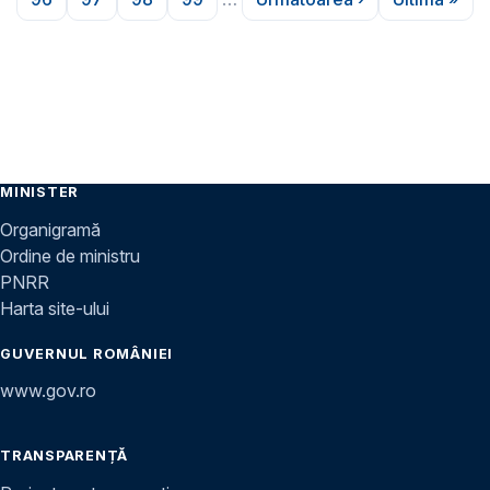
Pagina
Pagina
Pagina
Pagina
Pagina următoare
Ultima 
MINISTER
Organigramă
Ordine de ministru
PNRR
Harta site-ului
GUVERNUL ROMÂNIEI
www.gov.ro
TRANSPARENȚĂ