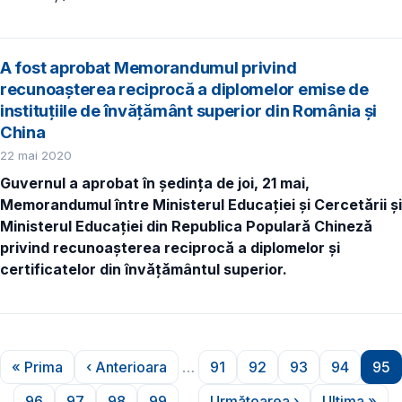
A fost aprobat Memorandumul privind
recunoașterea reciprocă a diplomelor emise de
instituțiile de învățământ superior din România și
China
22 mai 2020
Guvernul a aprobat
în ședința de joi, 21 mai,
Memorandumul
î
ntre Ministerul Educației și Cercetării și
Ministerul Educației din Republica Populară Chineză
privind recunoașterea reciprocă a diplomelor și
certificatelor din învățământul superior.
Paginare
« Prima
‹ Anterioara
…
91
92
93
94
95
Prima pagină
Pagina anterioară
Pagina
Pagina
Pagina
Pagina
Pa
96
97
98
99
…
Următoarea ›
Ultima »