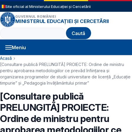
Sari la conținutul principal
Site oficial al Ministerului Educației și Cercetării
GUVERNUL ROMÂNIEI
MINISTERUL EDUCAȚIEI ȘI CERCETĂRII
Caută
Meniu
Navigație principală
Cale de navigare
Acasă
[Consultare publică PRELUNGITĂ] PROIECTE: Ordine de ministru
pentru aprobarea metodologiilor ce prevăd înființarea și
organizarea programelor de studii universitare de licență „Educație
timpurie” și „Pedagogia învățământului primar”
[Consultare publică
PRELUNGITĂ] PROIECTE:
Ordine de ministru pentru
aprobarea metodologiilor ce