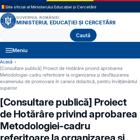
Sari la conținutul principal
Site oficial al Ministerului Educației și Cercetării
GUVERNUL ROMÂNIEI
MINISTERUL EDUCAȚIEI ȘI CERCETĂRII
Caută
Meniu
Navigație principală
Cale de navigare
Acasă
[Consultare publică] Proiect de Hotărâre privind aprobarea
Metodologiei-cadru referitoare la organizarea și desfășurarea
examenului de promovare în cariera didactică, pentru învăţământul
superior
[Consultare publică] Proiect
de Hotărâre privind aprobarea
Metodologiei-cadru
referitoare la organizarea și