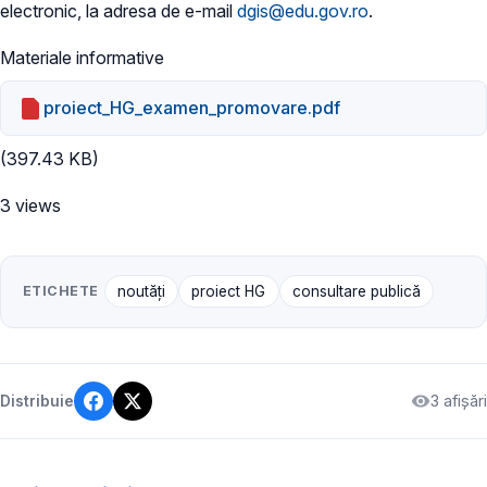
electronic, la adresa de e-mail
dgis@edu.gov.ro
.
Materiale informative
proiect_HG_examen_promovare.pdf
(397.43 KB)
3 views
ETICHETE
noutăți
proiect HG
consultare publică
3 afișări
Distribuie