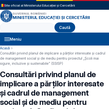
Sari la conținutul principal
Site oficial al Ministerului Educației și Cercetării
GUVERNUL ROMÂNIEI
MINISTERUL EDUCAȚIEI ȘI CERCETĂRII
Caută
Meniu
Navigație principală
Cale de navigare
Acasă
Consultări privind planul de implicare a părților interesate și cadrul
de management social și de mediu pentru proiectul „Școli mai
sigure, incluzive și sustenabile” (SSISP)
Consultări privind planul de
implicare a părților interesate
și cadrul de management
social și de mediu pentru