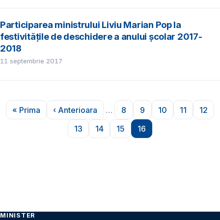
Participarea ministrului Liviu Marian Pop la
festivitățile de deschidere a anului școlar 2017-
2018
11 septembrie 2017
Paginare
« Prima
‹ Anterioara
…
8
9
10
11
12
Prima pagină
Pagina anterioară
Pagina
Pagina
Pagina
Pagina
Pag
13
14
15
16
Pagina
Pagina
Pagina
Pagina
MINISTER