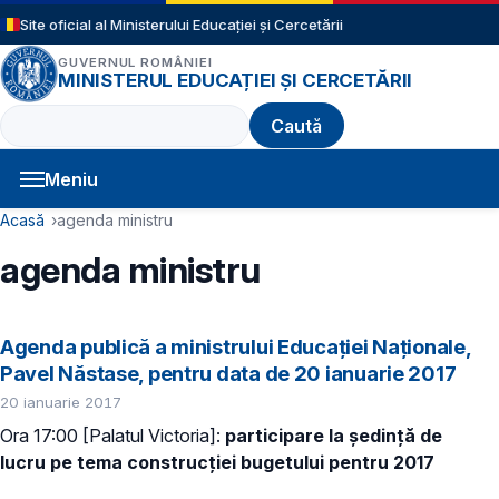
Sari la conținutul principal
Site oficial al Ministerului Educației și Cercetării
GUVERNUL ROMÂNIEI
MINISTERUL EDUCAȚIEI ȘI CERCETĂRII
Caută
Meniu
Navigație principală
Cale de navigare
Acasă
agenda ministru
agenda ministru
Agenda publică a ministrului Educației Naționale,
Pavel Năstase, pentru data de 20 ianuarie 2017
20 ianuarie 2017
Ora 17:00 [Palatul Victoria]:
participare la ședință de
lucru pe tema construcției bugetului pentru 2017