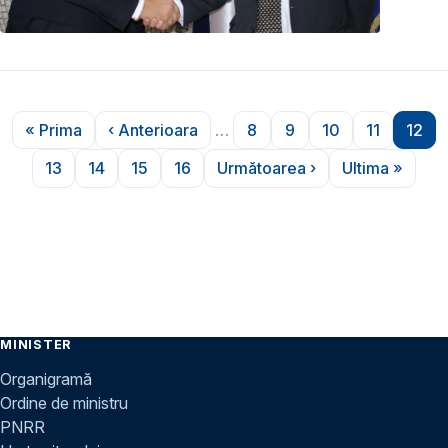
Paginare
« Prima
‹ Anterioara
…
8
9
10
11
12
Prima pagină
Pagina anterioară
Pagina
Pagina
Pagina
Pagina
Pag
13
14
15
16
Următoarea ›
Ultima »
Pagina
Pagina
Pagina
Pagina
Pagina următoare
Ultima pa
MINISTER
Organigramă
Ordine de ministru
PNRR