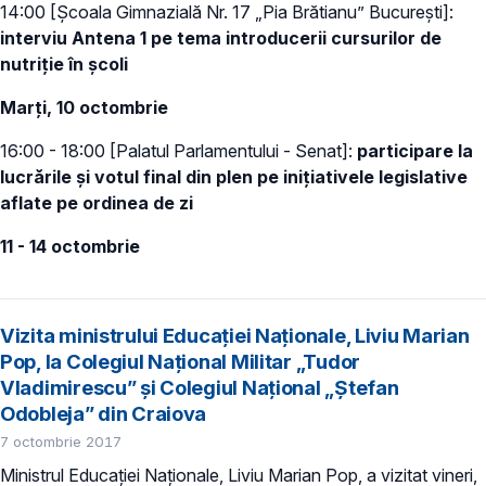
14:00 [Școala Gimnazială Nr. 17 „Pia Brătianu” București]:
interviu Antena 1 pe tema introducerii cursurilor de
nutriție în școli
Marți, 10 octombrie
16:00 - 18:00 [Palatul Parlamentului - Senat]:
participare la
lucrările și votul final din plen pe inițiativele legislative
aflate pe ordinea de zi
11 - 14 octombrie
Vizita ministrului Educaţiei Naţionale, Liviu Marian
Pop, la Colegiul Național Militar „Tudor
Vladimirescu” și Colegiul Național „Ștefan
Odobleja” din Craiova
7 octombrie 2017
Ministrul Educației Naționale, Liviu Marian Pop, a vizitat vineri,