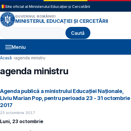
Sari la conținutul principal
Site oficial al Ministerului Educației și Cercetării
GUVERNUL ROMÂNIEI
MINISTERUL EDUCAȚIEI ȘI CERCETĂRII
Caută
Meniu
Navigație principală
Cale de navigare
Acasă
agenda ministru
agenda ministru
Agenda publică a ministrului Educației Naționale,
Liviu Marian Pop, pentru perioada 23 - 31 octombrie
2017
23 octombrie 2017
Luni, 23 octombrie