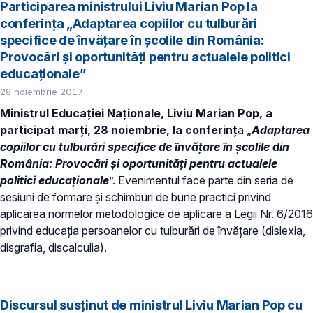
Participarea ministrului Liviu Marian Pop la
conferinţa „Adaptarea copiilor cu tulburări
specifice de învățare în școlile din România:
Provocări și oportunități pentru actualele politici
educaționale”
28 noiembrie 2017
Ministrul Educației Naționale, Liviu Marian Pop, a
participat marți, 28 noiembrie, la conferinţ
a „
Adaptarea
copiilor cu tulburări specifice de învățare în școlile din
România: Provocări și oportunități pentru actualele
politici educaționale
”. Evenimentul face parte din seria de
sesiuni de formare și schimburi de bune practici privind
aplicarea normelor metodologice de aplicare a Legii Nr. 6/2016
privind educația persoanelor cu tulburări de învățare (dislexia,
disgrafia, discalculia).
Discursul susținut de ministrul Liviu Marian Pop cu