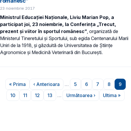
românesc”
23 noiembrie 2017
Ministrul Educației Naționale, Liviu Marian Pop, a
participat joi, 23 noiembrie, la Conferința „Trecut,
prezent și viitor în sportul românesc”
, organizată de
Ministerul Tineretului și Sportului, sub egida Centenarului Marii
Uniri de la 1918, și găzduită de Universitatea de Științe
Agronomice și Medicină Veterinară din București.
Paginare
« Prima
‹ Anterioara
…
5
6
7
8
9
Prima pagină
Pagina anterioară
Pagina
Pagina
Pagina
Pagina
Pagi
10
11
12
13
…
Următoarea ›
Ultima »
Pagina
Pagina
Pagina
Pagina
Pagina următoare
Ultima p