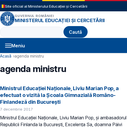
Sari la conținutul principal
Site oficial al Ministerului Educației și Cercetării
GUVERNUL ROMÂNIEI
MINISTERUL EDUCAȚIEI ȘI CERCETĂRII
Caută
Meniu
Navigație principală
Cale de navigare
Acasă
agenda ministru
agenda ministru
Ministrul Educației Naționale, Liviu Marian Pop, a
efectuat o vizită la Școala Gimnazială Româno-
Finlandeză din București
7 decembrie 2017
Ministrul Educației Naționale, Liviu Marian Pop, și ambasadorul
Republicii Finlanda la București, Excelența Sa, doamna Päivi