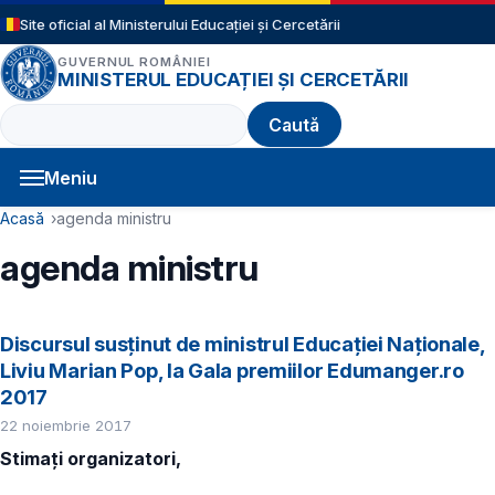
Sari la conținutul principal
Site oficial al Ministerului Educației și Cercetării
GUVERNUL ROMÂNIEI
MINISTERUL EDUCAȚIEI ȘI CERCETĂRII
Caută
Meniu
Navigație principală
Cale de navigare
Acasă
agenda ministru
agenda ministru
Discursul susținut de ministrul Educației Naționale,
Liviu Marian Pop, la Gala premiilor Edumanger.ro
2017
22 noiembrie 2017
Stimați organizatori,