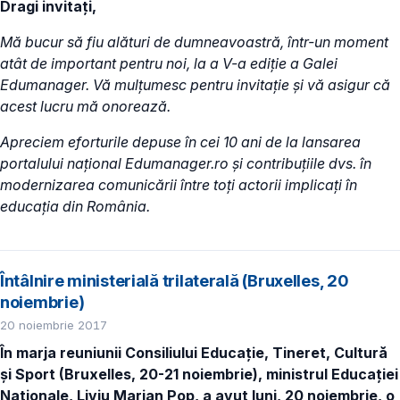
Dragi invitați,
Mă bucur să fiu alături de dumneavoastră, într-un moment
atât de important pentru noi, la a V-a ediție a Galei
Edumanager. Vă mulțumesc pentru invitație și vă asigur că
acest lucru mă onorează.
Apreciem eforturile depuse în cei 10 ani de la lansarea
portalului național Edumanager.ro și contribuțiile dvs. în
modernizarea comunicării între toți actorii implicați în
educația din România.
Întâlnire ministerială trilaterală (Bruxelles, 20
noiembrie)
20 noiembrie 2017
În marja
reuniunii Consiliului Educație, Tineret, Cultură
și Sport (Bruxelles, 20-21 noiembrie), ministrul Educației
Naționale, Liviu Marian Pop, a avut luni, 20 noiembrie,
o