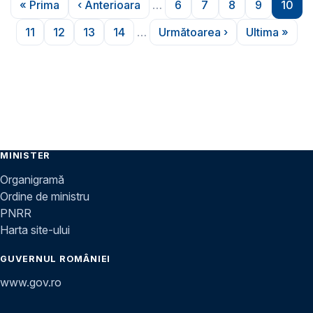
« Prima
‹ Anterioara
…
6
7
8
9
10
Prima pagină
Pagina anterioară
Pagina
Pagina
Pagina
Pagina
Pagi
11
12
13
14
…
Următoarea ›
Ultima »
Pagina
Pagina
Pagina
Pagina
Pagina următoare
Ultima p
MINISTER
Organigramă
Ordine de ministru
PNRR
Harta site-ului
GUVERNUL ROMÂNIEI
www.gov.ro