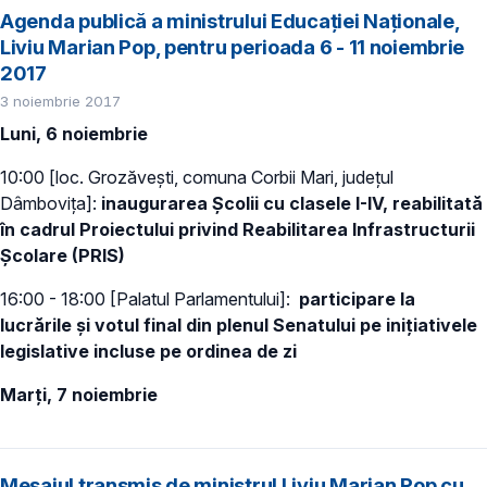
Agenda publică a ministrului Educației Naționale,
Liviu Marian Pop, pentru perioada 6 - 11 noiembrie
2017
3 noiembrie 2017
Luni, 6 noiembrie
10:00 [loc. Grozăvești, comuna Corbii Mari, județul
Dâmbovița]:
inaugurarea Școlii cu clasele I-IV, reabilitată
în cadrul Proiectului privind Reabilitarea Infrastructurii
Școlare (PRIS)
16:00 - 18:00 [Palatul Parlamentului]:
participare la
lucrările și votul final din plenul Senatului pe inițiativele
legislative incluse pe ordinea de zi
Marți, 7 noiembrie
Mesajul transmis de ministrul Liviu Marian Pop cu