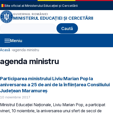
Sari la conținutul principal
Site oficial al Ministerului Educației și Cercetării
GUVERNUL ROMÂNIEI
MINISTERUL EDUCAȚIEI ȘI CERCETĂRII
Caută
Meniu
Navigație principală
Cale de navigare
Acasă
agenda ministru
agenda ministru
Participarea ministrului Liviu Marian Pop la
aniversarea a 25 de ani de la înființarea Consiliului
Județean Maramureș
10 noiembrie 2017
Ministrul Educației Naționale, Liviu Marian Pop, a participat
vineri, 10 noiembrie, la aniversarea unui sfert de secol de