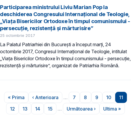
Participarea ministrului Liviu Marian Pop la
deschiderea Congresului Internațional de Teologie,
„Viaţa Bisericilor Ortodoxe în timpul comunismului -
persecuţie, rezistenţă şi mărturisire”
25 octombrie 2017
La Palatul Patriarhiei din București a început marți, 24
octombrie 2017, Congresul Internațional de Teologie, intitulat
„Viaţa Bisericilor Ortodoxe în timpul comunismului - persecuţie,
rezistenţă şi mărturisire”, organizat de Patriarhia Română.
Paginare
« Prima
‹ Anterioara
…
7
8
9
10
11
Prima pagină
Pagina anterioară
Pagina
Pagina
Pagina
Pagina
Pagi
12
13
14
15
…
Următoarea ›
Ultima »
Pagina
Pagina
Pagina
Pagina
Pagina următoare
Ultima p