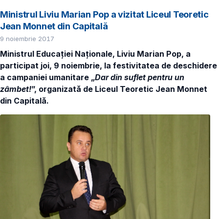
Ministrul Liviu Marian Pop a vizitat Liceul Teoretic
Jean Monnet din Capitală
9 noiembrie 2017
Ministrul Educației Naționale, Liviu Marian Pop, a
participat joi, 9 noiembrie, la festivitatea de deschidere
a campaniei umanitare „
Dar din suflet pentru un
zâmbet!
”, organizată de Liceul Teoretic Jean Monnet
din Capitală.