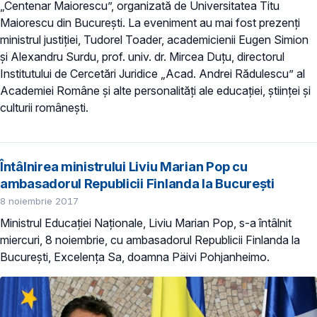
„Centenar Maiorescu”, organizată de Universitatea Titu
Maiorescu din București. La eveniment au mai fost prezenți
ministrul justiției, Tudorel Toader, academicienii Eugen Simion
și Alexandru Surdu, prof. univ. dr. Mircea Duțu, directorul
Institutului de Cercetări Juridice „Acad. Andrei Rădulescu” al
Academiei Române și alte personalități ale educației, științei și
culturii românești.
Întâlnirea ministrului Liviu Marian Pop cu
ambasadorul Republicii Finlanda la București
8 noiembrie 2017
Ministrul Educației Naționale, Liviu Marian Pop, s-a întâlnit
miercuri, 8 noiembrie, cu ambasadorul Republicii Finlanda la
București, Excelența Sa, doamna Päivi Pohjanheimo.