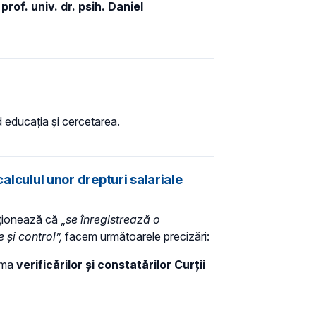
prof. univ. dr. psih. Daniel
nd educația și cercetarea.
calculul unor drepturi salariale
ționează că „
se înregistrează o
 și control”,
facem următoarele precizări:
urma
verificărilor și constatărilor Curții