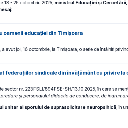
ntre 18 - 25 octombrie 2025,
ministrul Educației și Cercetării, 
 mesaj
:
i cu oamenii educației din Timișoara
d, a avut joi, 16 octombrie, la Timișoara, o serie de întâlniri privi
t federațiilor sindicale din învățământ cu privire la 
ivel de sector nr. 223FSLI/894FSE-SH/13.10.2025, în care se men
e predare și personalului didactic de conducere, de îndrumare
cul unitar al sporului de suprasolicitare neuropsihică
, în 