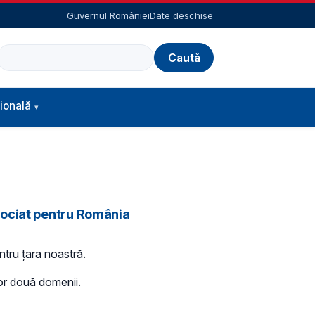
Guvernul României
Date deschise
Caută
ională
gociat pentru România
ntru țara noastră.
lor două domenii.