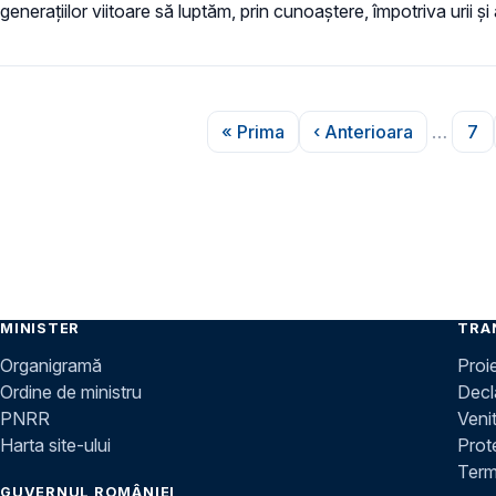
generațiilor viitoare să luptăm, prin cunoaștere, împotriva urii și 
Paginare
« Prima
‹ Anterioara
…
7
Prima pagină
Pagina anterioa
Pa
MINISTER
TRA
Organigramă
Proi
Ordine de ministru
Decla
PNRR
Venit
Harta site-ului
Prot
Terme
GUVERNUL ROMÂNIEI