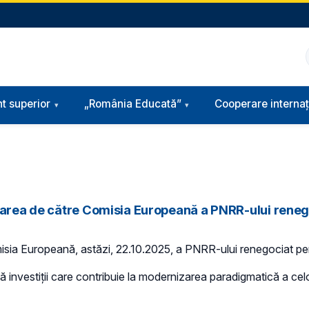
t superior
„România Educată”
Cooperare internaț
obarea de către Comisia Europeană a PNRR-ului rene
omisia Europeană, astăzi, 22.10.2025, a PNRR-ului renegociat pe
ă investiții care contribuie la modernizarea paradigmatică a ce