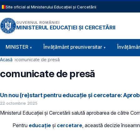
Sari la conținutul principal
Site oficial al Ministerului Educației și Cercetării
GUVERNUL ROMÂNIEI
MINISTERUL EDUCAȚIEI ȘI CERCETĂRII
Navigație principală
MINISTER
Învăţământ preuniversitar
Învățămân
Cale de navigare
Acasă
comunicate de presă
comunicate de presă
Un nou (re)start pentru educație și cercetare: Apr
22 octombrie 2025
Ministerul Educației și Cercetării salută aprobarea de către C
Pentru
educație
și
cercetare
, această decizie înseamn