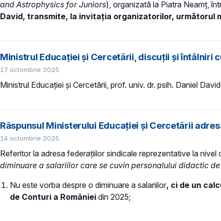
and Astrophysics for Juniors
), organizată la Piatra Neamț, î
David, transmite, la invitația organizatorilor, următorul
Ministrul Educației și Cercetării, discuții și întâlnir
17 octombrie 2025
Ministrul Educației și Cercetării, prof. univ. dr. psih. Daniel Davi
Răspunsul Ministerului Educației și Cercetării adresa
14 octombrie 2025
Referitor la adresa federațiilor sindicale reprezentative la n
diminuare a salariilor care se cuvin personalului didactic d
Nu este vorba despre o diminuare a salariilor
, ci de un cal
de Conturi a României
din 2025;