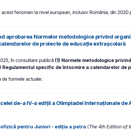
 acest fenomen la nivel european, inclusiv România, din 2020 
vind aprobarea Normelor metodologice privind organi
 calendarelor de proiecte de educație extrașcolară
 2025, în consultare publică
(1)
Normele metodologice privind
)
Regulamentul specific de întocmire a calendarelor de 
ă de formele actuale:
celei de-a IV-a ediții a Olimpiadei Internaționale de 
fizică pentru Juniori - ediția a patra
(
The 4th Edition of