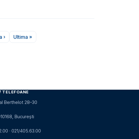
a ›
Ultima »
ina următoare
Ultima pagină
/ TELEFOANE
al Berthelot 28–30
010168, București
2.00
·
021/405.63.00