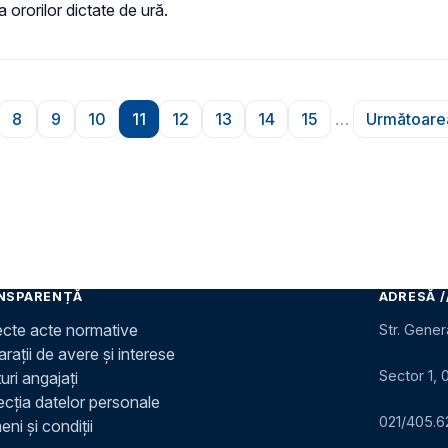
a ororilor dictate de ură.
8
9
10
11
12
13
14
15
…
Următoare
ră
gina
Pagina
Pagina
Pagina
Pagina
Pagina
Pagina
Pagina
Pagina
Pag
NSPARENȚĂ
ADRESĂ /
ecte acte normative
Str. Gener
rații de avere și interese
Sector 1, 
uri angajați
ecția datelor personale
021/405.6
ni și condiții