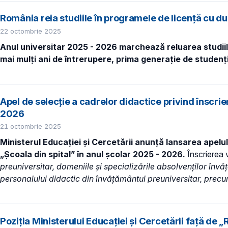
România reia studiile în programele de licență cu du
22 octombrie 2025
Anul universitar 2025 - 2026 marchează reluarea studiilor
mai mulți ani de întrerupere, prima generație de studenți
Apel de selecție a cadrelor didactice privind înscrier
2026
21 octombrie 2025
Ministerul Educației și Cercetării anunță lansarea apelul
„Școala din spital” în anul școlar 2025 - 2026.
Înscrierea v
preuniversitar, domeniile şi specializările absolvenților înv
personalului didactic din învăţământul preuniversitar, precu
Poziția Ministerului Educației și Cercetării față de