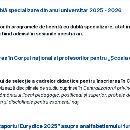
blă specializare din anul universitar 2025 - 2026
 în programele de licență cu dublă specializare, atât în 
 fiind admisă în sesiunile acestui an.
ea în Corpul național al profesorilor pentru „Școala d
ui de selecție a cadrelor didactice pentru înscrierea în C
izează disciplinele de studiu cuprinse în
Centralizatorul
privin
ățământului liceal pedagogic, postliceal și superior, probele
m și disciplinele pentru examenul naț
 „Raportul Eurydice 2025” asupra analfabetismului fu