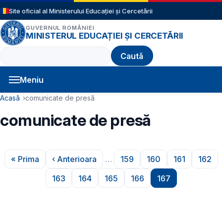
Sari la conținutul principal
Site oficial al Ministerului Educației și Cercetării
GUVERNUL ROMÂNIEI
MINISTERUL EDUCAȚIEI ȘI CERCETĂRII
Caută
Meniu
Navigație principală
Cale de navigare
Acasă
comunicate de presă
comunicate de presă
Paginare
« Prima
‹ Anterioara
…
159
160
161
162
Prima pagină
Pagina anterioară
Pagina
Pagina
Pagina
Pagi
163
164
165
166
167
Pagina
Pagina
Pagina
Pagina
Pagina