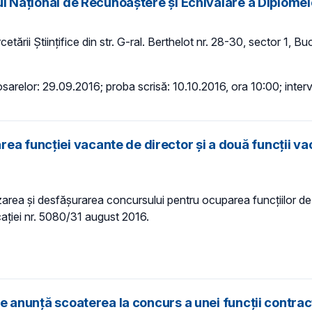
lui Național de Recunoaștere și Echivalare a Diplomel
rcetării Științifice din str. G-ral. Berthelot nr. 28-30, sector 1, 
osarelor: 29.09.2016; proba scrisă: 10.10.2016, ora 10:00; interv
ea funcției vacante de director și a două funcții va
ea și desfășurarea concursului pentru ocuparea funcțiilor de dir
caţiei nr. 5080/31 august 2016.
ice anunță scoaterea la concurs a unei funcții contrac