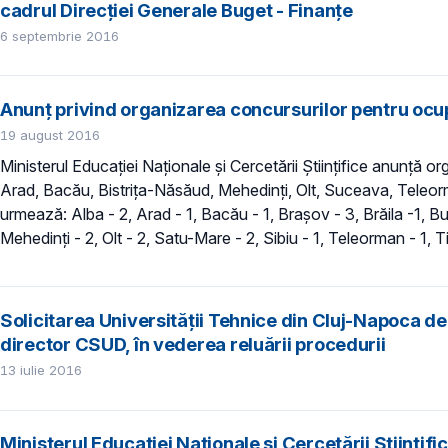
cadrul Direcției Generale Buget - Finanțe
6 septembrie 2016
Anunţ privind organizarea concursurilor pentru ocup
19 august 2016
Ministerul Educaţiei Naționale și Cercetării Științifice anunţă o
Arad, Bacău, Bistrița-Năsăud, Mehedinți, Olt, Suceava, Teleorm
urmează: Alba - 2, Arad - 1, Bacău - 1, Braşov - 3, Brăila -1, Buc
Mehedinţi - 2, Olt - 2, Satu-Mare - 2, Sibiu - 1, Teleorman - 1, Tim
Solicitarea Universității Tehnice din Cluj-Napoca d
director CSUD, în vederea reluării procedurii
13 iulie 2016
Ministerul Educației Naționale și Cercetării Științ