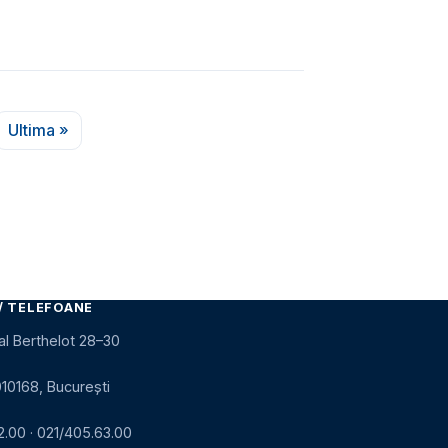
Ultima »
rmătoare
Ultima pagină
/ TELEFOANE
al Berthelot 28–30
010168, București
2.00
·
021/405.63.00