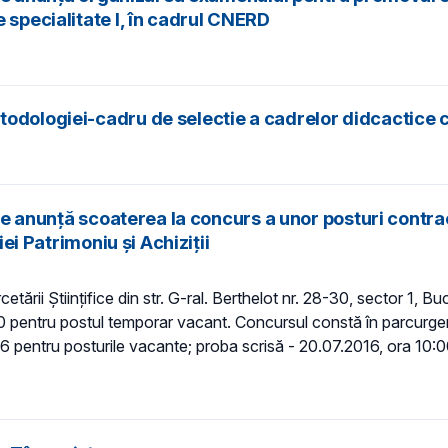
 specialitate I, în cadrul CNERD
todologiei-cadru de selectie a cadrelor didcactice 
fice anunță scoaterea la concurs a unor posturi cont
iei Patrimoniu și Achiziții
rcetării Științifice din str. G-ral. Berthelot nr. 28-30, sector 1, 
 pentru postul temporar vacant. Concursul constă în parcurgerea
 pentru posturile vacante; proba scrisă - 20.07.2016, ora 10:00