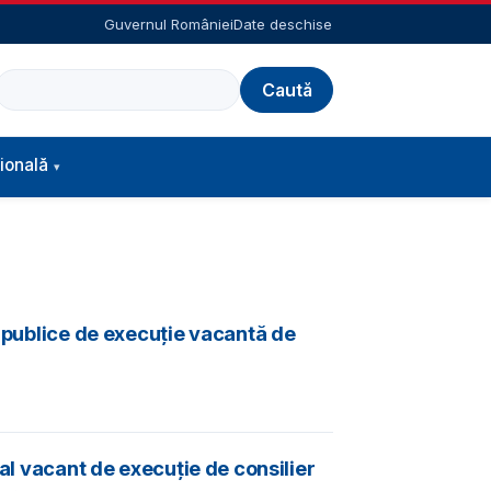
Guvernul României
Date deschise
Caută
ională
i publice de execuție vacantă de
al vacant de execuție de consilier