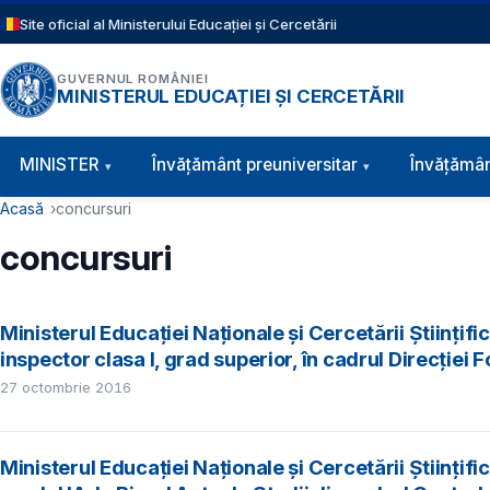
Sari la conținutul principal
Site oficial al Ministerului Educației și Cercetării
GUVERNUL ROMÂNIEI
MINISTERUL EDUCAȚIEI ȘI CERCETĂRII
Navigație principală
MINISTER
Învăţământ preuniversitar
Învățămân
Cale de navigare
Acasă
concursuri
concursuri
Ministerul Educației Naționale și Cercetării Științi
inspector clasa I, grad superior, în cadrul Direcției
27 octombrie 2016
Ministerul Educației Naționale şi Cercetării Științif