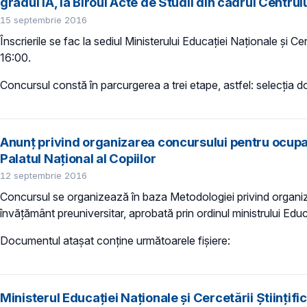
gradul IA, la Biroul Acte de Studii din cadrul Centru
15 septembrie 2016
Înscrierile se fac la sediul Ministerului Educației Naționale și Ce
16:00.
Concursul constă în parcurgerea a trei etape, astfel: selecția d
Anunţ privind organizarea concursului pentru ocupar
Palatul Național al Copiilor
12 septembrie 2016
Concursul se organizează în baza Metodologiei privind organizar
învățământ preuniversitar, aprobată prin ordinul ministrului Edu
Documentul ataşat conţine următoarele fişiere:
Ministerul Educației Naționale și Cercetării Științif