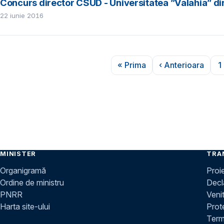
Concurs director CSUD - Universitatea ”Valahia” di
22 iunie 2016
Paginare
« Prima
‹ Anterioara
1
Prima pagină
Pagina ante
P
MINISTER
TRA
Organigramă
Proi
Ordine de ministru
Decla
PNRR
Venit
Harta site-ului
Prot
Terme