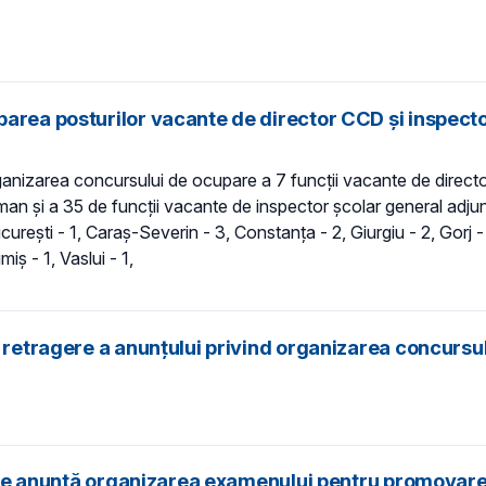
area posturilor vacante de director CCD şi inspecto
rganizarea concursului de ocupare a 7 funcții vacante de director
an și a 35 de funcţii vacante de inspector școlar general adju
ureşti - 1, Caraş-Severin - 3, Constanţa - 2, Giurgiu - 2, Gorj - 
iș - 1, Vaslui - 1,
e retragere a anunțului privind organizarea concursu
ifice anunță organizarea examenului pentru promovare