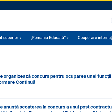
t superior
„România Educată”
Cooperare internaț
fice organizează concurs pentru ocuparea unei funcţi
 Formare Continuă
ice anunță scoaterea la concurs a unui post contractu