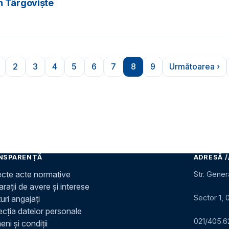
n Târgoviște
2
3
4
5
6
7
8
9
Următoarea ›
rioară
agina
Pagina
Pagina
Pagina
Pagina
Pagina
Pagina
Pagina
Pagina
Pagina u
NSPARENȚĂ
ADRESĂ /
ecte acte normative
Str. Gener
rații de avere și interese
Sector 1, 
uri angajați
ecția datelor personale
021/405.6
ni și condiții