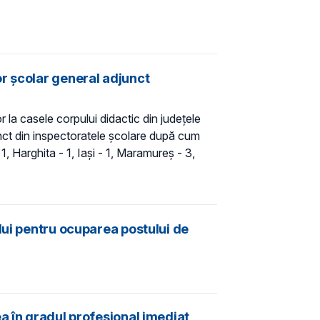
r şcolar general adjunct
 la casele corpului didactic din județele
nct din inspectoratele şcolare după cum
1, Harghita - 1, Iaşi - 1, Maramureş - 3,
lui pentru ocuparea postului de
a în gradul profesional imediat