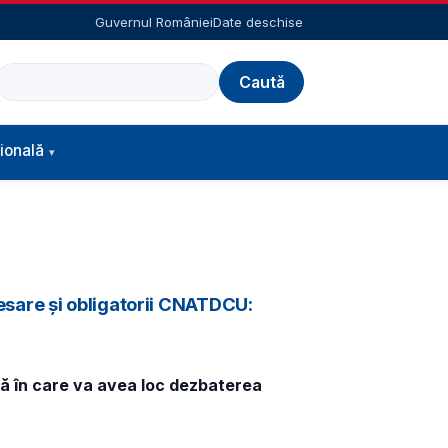
Guvernul României
Date deschise
Caută
ională
esare și obligatorii CNATDCU:
ță în care va avea loc dezbaterea