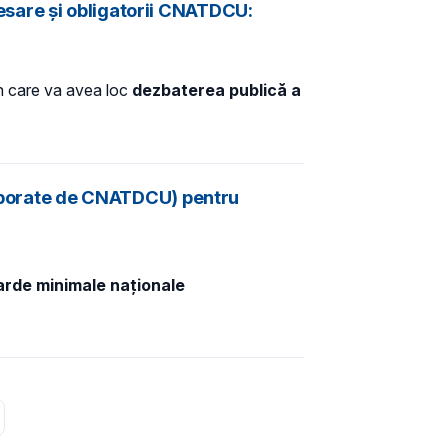
esare și obligatorii CNATDCU:
în care va avea loc
dezbaterea publică a
elaborate de CNATDCU) pentru
arde minimale naționale
ma pagină