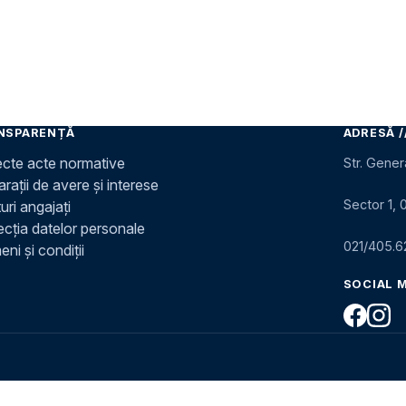
NSPARENȚĂ
ADRESĂ /
ecte acte normative
Str. Gener
rații de avere și interese
Sector 1, 
uri angajați
ecția datelor personale
021/405.6
ni și condiții
SOCIAL 