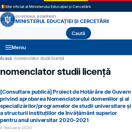
Sari la conținutul principal
Site oficial al Ministerului Educației și Cercetării
GUVERNUL ROMÂNIEI
MINISTERUL EDUCAȚIEI ȘI CERCETĂRII
Caută
Meniu
Navigație principală
Cale de navigare
Acasă
nomenclator studii licență
nomenclator studii licență
[Consultare publică] Proiect de Hotărâre de Guvern
privind aprobarea Nomenclatorului domeniilor și al
specializărilor/programelor de studii universitare și
a structurii instituțiilor de învățământ superior
pentru anul universitar 2020-2021
4 februarie 2020