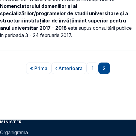
Nomenclatorului domeniilor şi al
specializărilor/programelor de studii universitare şi a
structurii instituţiilor de învăţământ superior pentru
anul universitar 2017 - 2018
este supus consultării publice
în perioada 3 - 24 februarie 2017.
Paginare
« Prima
‹ Anterioara
1
2
Prima pagină
Pagina anterioară
Pagina
Pagina
MINISTER
Organigramă