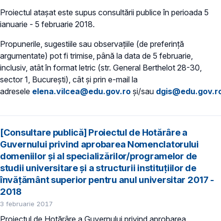
Proiectul atașat este supus consultării publice în perioada 5
ianuarie - 5 februarie 2018.
Propunerile, sugestiile sau observațiile (de preferință
argumentate) pot fi trimise, până la data de 5 februarie,
inclusiv, atât în format letric (str. General Berthelot 28-30,
sector 1, București), cât și prin e-mail la
adresele
elena.vilcea@edu.gov.ro
și/sau
dgis@edu.gov.r
[Consultare publică] Proiectul de Hotărâre a
Guvernului privind aprobarea Nomenclatorului
domeniilor şi al specializărilor/programelor de
studii universitare şi a structurii instituţiilor de
învăţământ superior pentru anul universitar 2017 -
2018
3 februarie 2017
Proiectul de Hotărâre a Guvernului privind aprobarea