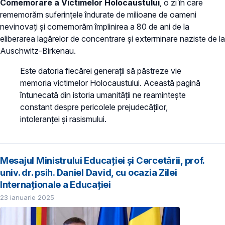
Comemorare a Victimelor Holocaustului
, o zi în care
rememorăm suferințele îndurate de milioane de oameni
nevinovați și comemorăm împlinirea a 80 de ani de la
eliberarea lagărelor de concentrare și exterminare naziste de la
Auschwitz-Birkenau.
Este datoria fiecărei generații să păstreze vie
memoria victimelor Holocaustului. Această pagină
întunecată din istoria umanității ne reamintește
constant despre pericolele prejudecăților,
intoleranței și rasismului.
Mesajul Ministrului Educației și Cercetării, prof.
univ. dr. psih. Daniel David, cu ocazia Zilei
Internaționale a Educației
23 ianuarie 2025