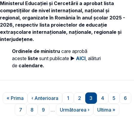
Ministerul Educației și Cercetării a aprobat lista
competițiilor de nivel internațional, național și
regional, organizate în România în anul școlar 2025 -
2026, respectiv lista proiectelor de educație
extrașcolare internaționale, naționale, regionale și
interjudețene.
Ordinele de ministru
care aprobă
aceste
liste
sunt publicate ►
AICI
, alături
de
calendare.
Paginare
« Prima
‹ Anterioara
1
2
3
4
5
6
Prima pagină
Pagina anterioară
Pagina
Pagina
Pagina
Pagina
Pagina
Pag
7
8
9
…
Următoarea ›
Ultima »
Pagina
Pagina
Pagina
Pagina următoare
Ultima pagi