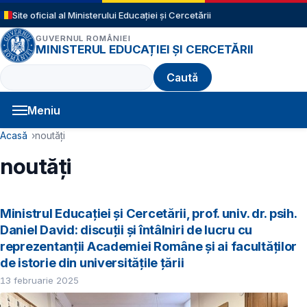
Sari la conținutul principal
Site oficial al Ministerului Educației și Cercetării
GUVERNUL ROMÂNIEI
MINISTERUL EDUCAȚIEI ȘI CERCETĂRII
Caută
Meniu
Navigație principală
Cale de navigare
Acasă
noutăți
noutăți
Ministrul Educației și Cercetării, prof. univ. dr. psih.
Daniel David: discuții și întâlniri de lucru cu
reprezentanții Academiei Române și ai facultăților
de istorie din universitățile țării
13 februarie 2025