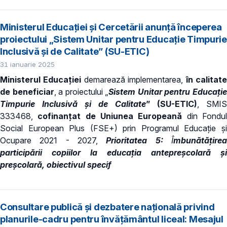
Ministerul Educației și Cercetării anunță începerea
proiectului „Sistem Unitar pentru Educație Timpurie
Inclusivă și de Calitate” (SU-ETIC)
31 ianuarie 2025
Ministerul Educației
demarează implementarea,
în calitat
de beneficiar
, a proiectului „
Sistem Unitar pentru Educați
Timpurie Inclusivă și de Calitate
” (SU-ETIC)
, SMIS
333468,
cofinanțat de Uniunea Europeană
din Fondu
Social European Plus (FSE+) prin Programul Educație și
Ocupare 2021 - 2027,
Prioritatea 5:
Î
mbunătățirea
participării copiilor la educația antepreșcolară și
preșcolară, obiectivul specif
Consultare publică și dezbatere națională privind
planurile-cadru pentru învățământul liceal: Mesajul