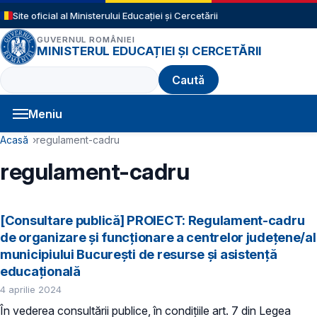
Sari la conținutul principal
Site oficial al Ministerului Educației și Cercetării
GUVERNUL ROMÂNIEI
MINISTERUL EDUCAȚIEI ȘI CERCETĂRII
Caută
Meniu
Navigație principală
Cale de navigare
Acasă
regulament-cadru
regulament-cadru
[Consultare publică] PROIECT: Regulament-cadru
de organizare şi funcţionare a centrelor județene/al
municipiului București de resurse și asistență
educațională
4 aprilie 2024
În vederea consultării publice, în condiţiile art. 7 din Legea