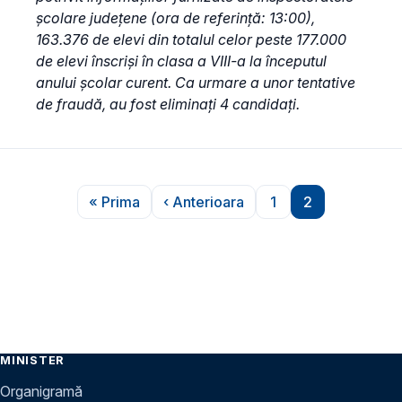
școlare județene (ora de referință: 13:00),
163.376 de elevi din totalul celor peste 177.000
de elevi înscriși în clasa a VIII-a la începutul
anului școlar curent. Ca urmare a unor tentative
de fraudă, au fost eliminați 4 candidați.
Paginare
« Prima
‹ Anterioara
1
2
Prima pagină
Pagina anterioară
Pagina
Pagina
MINISTER
Organigramă