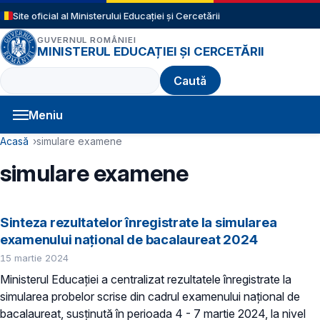
Sari la conținutul principal
Site oficial al Ministerului Educației și Cercetării
GUVERNUL ROMÂNIEI
MINISTERUL EDUCAȚIEI ȘI CERCETĂRII
Caută
Meniu
Navigație principală
Cale de navigare
Acasă
simulare examene
simulare examene
Sinteza rezultatelor înregistrate la simularea
examenului național de bacalaureat 2024
15 martie 2024
Ministerul Educației a centralizat rezultatele înregistrate la
simularea probelor scrise din cadrul examenului național de
bacalaureat, susținută în perioada 4 - 7 martie 2024, la nivel