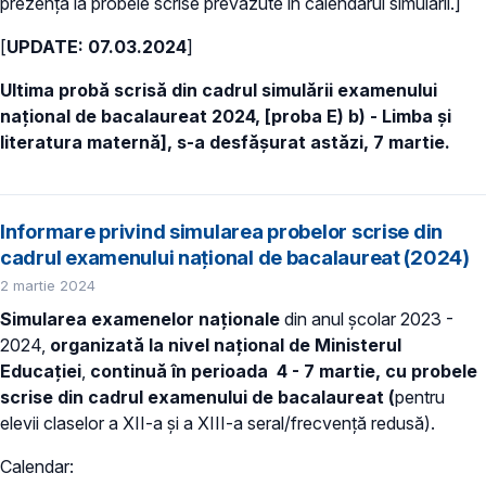
prezența la probele scrise prevăzute în calendarul simulării.]
[
UPDATE: 07.03.2024
]
Ultima probă scrisă din cadrul simulării examenului
național de bacalaureat 2024, [proba E) b) - Limba şi
literatura maternă], s-a desfășurat astăzi, 7 martie.
Informare privind simularea probelor scrise din
cadrul examenului național de bacalaureat (2024)
2 martie 2024
Simularea examenelor naționale
din anul școlar 2023 -
2024,
organizată la nivel național de Ministerul
Educaţiei
,
continuă în perioada 4 - 7 martie, cu probele
scrise din cadrul examenului de bacalaureat
(
pentru
elevii claselor a XII-a şi a XIII-a seral/frecvenţă redusă).
Calendar: