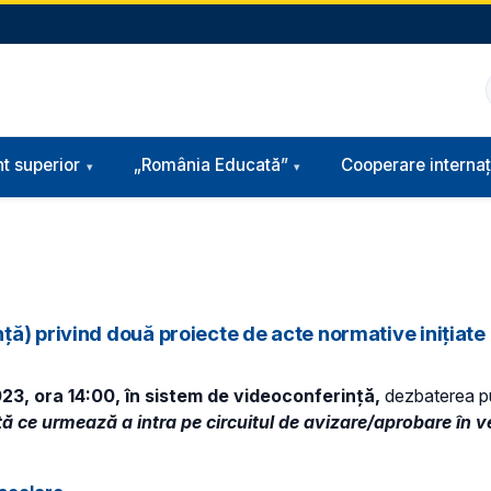
t superior
„România Educată”
Cooperare internaț
ă) privind două proiecte de acte normative inițiate 
23, ora 14:00, în sistem de videoconferință,
dezbaterea p
ă ce urmează a intra pe circuitul de avizare/aprobare în ve