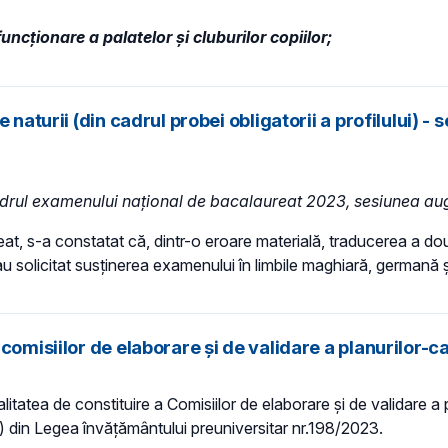
ncționare a palatelor și cluburilor copiilor;
 naturii (din cadrul probei obligatorii a profilului)
 cadrul examenului național de bacalaureat 2023, sesiunea au
at, s-a constatat că, dintr-o eroare materială, traducerea a două
au solicitat susținerea examenului în limbile maghiară, germană ș
comisiilor de elaborare și de validare a planurilor-
atea de constituire a Comisiilor de elaborare și de validare a 
in.(1) din Legea învățământului preuniversitar nr.198/2023.