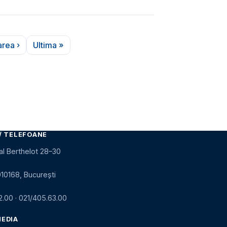
rea ›
Ultima »
agina următoare
Ultima pagină
/ TELEFOANE
al Berthelot 28–30
010168, București
2.00
·
021/405.63.00
MEDIA