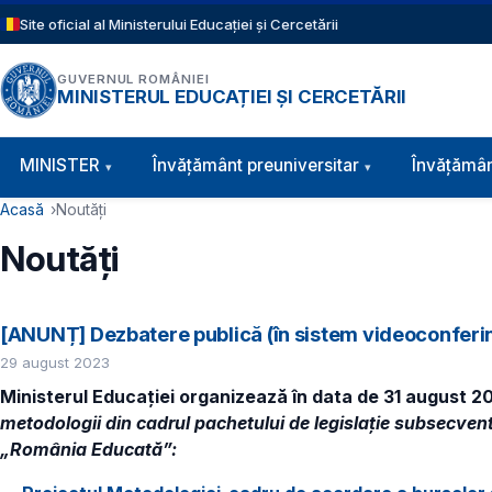
Sari la conținutul principal
Site oficial al Ministerului Educației și Cercetării
GUVERNUL ROMÂNIEI
MINISTERUL EDUCAȚIEI ȘI CERCETĂRII
Navigație principală
MINISTER
Învăţământ preuniversitar
Învățămân
Cale de navigare
Acasă
Noutăți
Noutăți
[ANUNȚ] Dezbatere publică (în sistem videoconferinț
29 august 2023
Ministerul Educației organizează în data de 31 august 20
metodologii din cadrul pachetului de legislație subsecvent
„România Educată”: