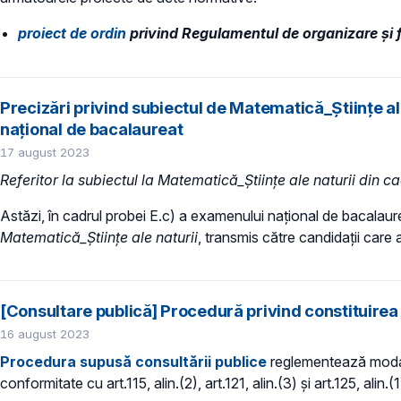
proiect de ordin
privind Regulamentul de organizare și fu
Precizări privind subiectul de Matematică_Științe ale
național de bacalaureat
17 august 2023
Referitor la subiectul la Matematică_Științe ale naturii din
Astăzi, în cadrul probei E.c) a examenului național de bacalaure
Matematică_Științe ale naturii
, transmis către candidații care 
[Consultare publică] Procedură privind constituirea 
16 august 2023
Procedura supusă consultării publice
reglementează modalit
conformitate cu art.115, alin.(2), art.121, alin.(3) și art.125, al