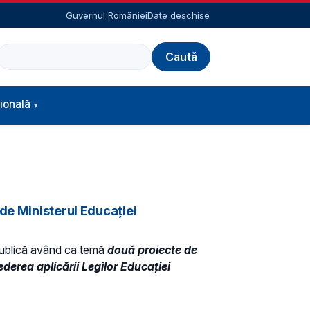
Guvernul României
Date deschise
Caută
ională
de Ministerul Educației
ublică având ca temă
două proiecte de
derea aplicării Legilor Educației