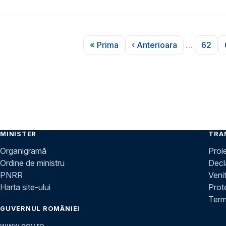
Paginare
« Prima
‹ Anterioara
…
62
Prima pagină
Pagina anterioară
Pagi
MINISTER
TRA
Organigramă
Proi
Ordine de ministru
Decla
PNRR
Venit
Harta site-ului
Prot
Terme
GUVERNUL ROMÂNIEI
www.gov.ro