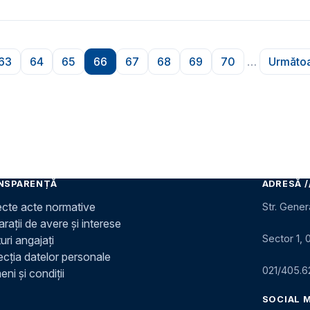
63
64
65
66
67
68
69
70
…
Următoa
na
Pagina
Pagina
Pagina
Pagina
Pagina
Pagina
Pagina
Pagina
P
NSPARENȚĂ
ADRESĂ /
ecte acte normative
Str. Gener
rații de avere și interese
Sector 1, 
uri angajați
ecția datelor personale
021/405.6
ni și condiții
SOCIAL 