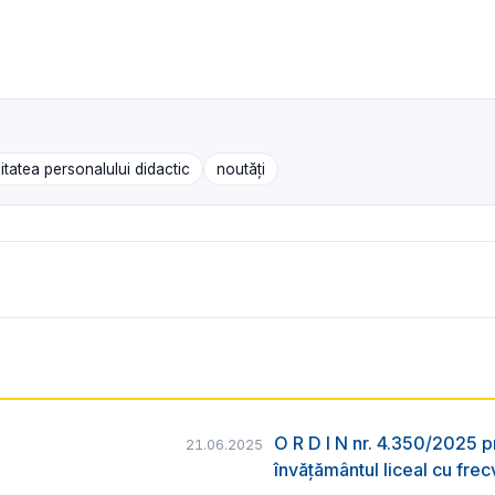
itatea personalului didactic
noutăți
O R D I N nr. 4.350/2025 p
21.06.2025
învățământul liceal cu frec