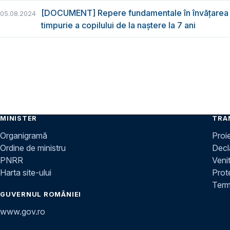
[DOCUMENT] Repere fundamentale în învățarea 
05.08.2024
timpurie a copilului de la naștere la 7 ani
MINISTER
TRA
Organigramă
Proi
Ordine de ministru
Decla
PNRR
Venit
Harta site-ului
Prot
Terme
GUVERNUL ROMÂNIEI
www.gov.ro