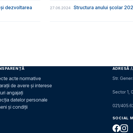
și dezvoltarea
Structura anului școlar 20
27.06.2024
NSPARENȚĂ
ADRESĂ /
ecte acte normative
Str. Gener
rații de avere și interese
Sector 1, 
uri angajați
ecția datelor personale
021/405.6
ni și condiții
SOCIAL 