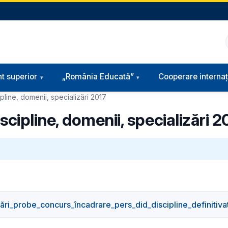
t superior
„România Educată”
Cooperare internaț
line, domenii, specializări 2017
ipline, domenii, specializări 2
ri_probe_concurs_încadrare_pers_did_discipline_definitiva