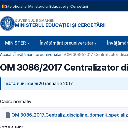
Sari la conținutul principal
Site oficial al Ministerului Educației și Cercetării
GUVERNUL ROMÂNIEI
MINISTERUL EDUCAȚIEI ȘI CERCETĂRII
Navigație principală
MINISTER
Învăţământ preuniversitar
Învățămân
Cale de navigare
Acasă
Învățământ preuniversitar
OM 3086/2017 Centralizator discip
OM 3086/2017 Centralizator disc
26 ianuarie 2017
DATA PUBLICĂRII
Cadru normativ
OM 3086_2017_Centraliz_discipline_domenii_specializă
(27.84 MB)