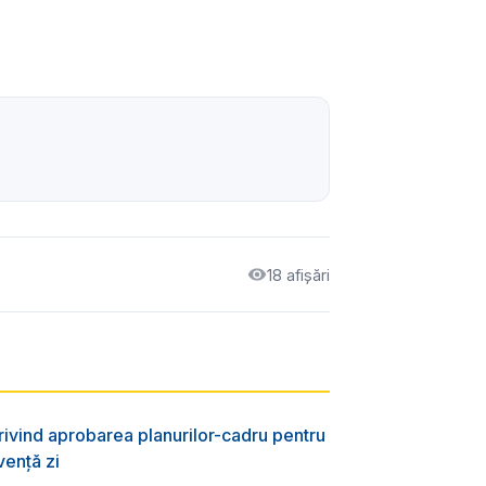
18 afișări
rivind aprobarea planurilor-cadru pentru
vență zi