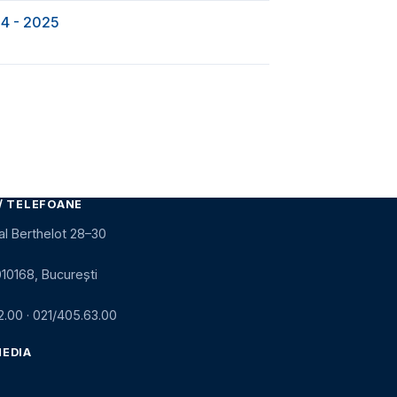
24 - 2025
/ TELEFOANE
al Berthelot 28–30
010168, București
2.00
·
021/405.63.00
MEDIA