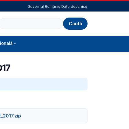
Guvernul României
Date deschise
Caută
ională
017
t_2017.zip